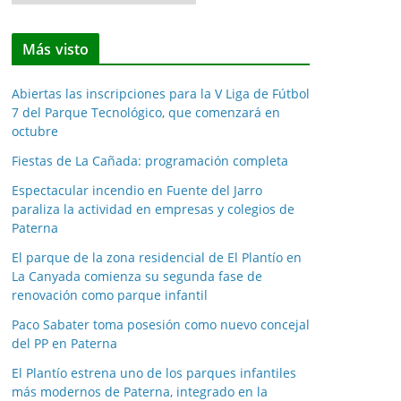
o
t
Más visto
i
c
Abiertas las inscripciones para la V Liga de Fútbol
i
7 del Parque Tecnológico, que comenzará en
a
octubre
s
Fiestas de La Cañada: programación completa
p
o
Espectacular incendio en Fuente del Jarro
paraliza la actividad en empresas y colegios de
r
Paterna
m
e
El parque de la zona residencial de El Plantío en
La Canyada comienza su segunda fase de
s
renovación como parque infantil
e
s
Paco Sabater toma posesión como nuevo concejal
del PP en Paterna
El Plantío estrena uno de los parques infantiles
más modernos de Paterna, integrado en la