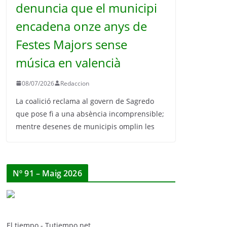
denuncia que el municipi
encadena onze anys de
Festes Majors sense
música en valencià
08/07/2026
Redaccion
La coalició reclama al govern de Sagredo
que pose fi a una absència incomprensible;
mentre desenes de municipis omplin les
Nº 91 – Maig 2026
El tiempo - Tutiempo.net