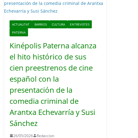
o
ACTUALITAT
BARRIOS
CULTURA
ENTREVISTES
PATERNA
Kinépolis Paterna alcanza
el hito histórico de sus
cien preestrenos de cine
español con la
presentación de la
comedia criminal de
Arantxa Echevarría y Susi
Sánchez
26/05/2026
Redaccion