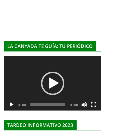
LA CANYADA TE GUÍA: TU PERIÓDICO
R
e
p
r
o
d
u
00:00
00:00
c
t
TARDEO INFORMATIVO 2023
o