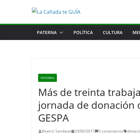
Saltar
al
contenido
PATERNA
POLÍTICA
CULTURA
ME
PATERNA
Más de treinta trabaj
jornada de donación 
GESPA
Beatriz Sambeat
29/06/2017
0 comentarios
donaci