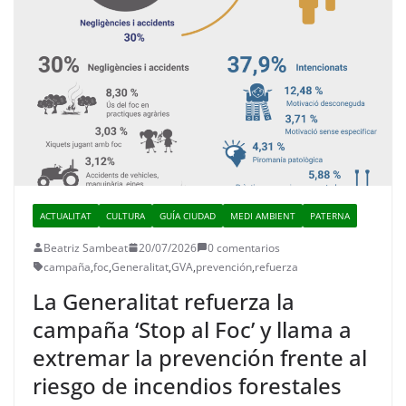
ACTUALITAT
CULTURA
GUÍA CIUDAD
MEDI AMBIENT
PATERNA
Beatriz Sambeat
20/07/2026
0 comentarios
campaña
,
foc
,
Generalitat
,
GVA
,
prevención
,
refuerza
La Generalitat refuerza la
campaña ‘Stop al Foc’ y llama a
extremar la prevención frente al
riesgo de incendios forestales