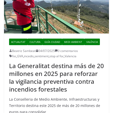
ACTUALITAT
CULTURA
GUÍA CIUDAD
MEDI AMBIENT
VALÈNCIA
Beatriz Sambeat
04/07/2025
0 comentarios
foc
,
GVA
,
incedis
,
sentiment
,
stop al foc
,
Valencia
La Generalitat destina más de 20
millones en 2025 para reforzar
la vigilancia preventiva contra
incendios forestales
La Conselleria de Medio Ambiente, Infraestructuras y
Territorio destina este 2025 de más de 20 millones de
euros para consolidar