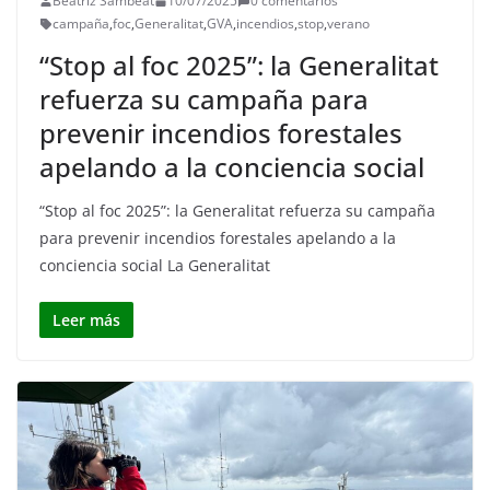
Beatriz Sambeat
10/07/2025
0 comentarios
campaña
,
foc
,
Generalitat
,
GVA
,
incendios
,
stop
,
verano
“Stop al foc 2025”: la Generalitat
refuerza su campaña para
prevenir incendios forestales
apelando a la conciencia social
“Stop al foc 2025”: la Generalitat refuerza su campaña
para prevenir incendios forestales apelando a la
conciencia social La Generalitat
Leer más