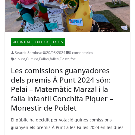
ACTUALITAT
CULTURA
FALLES
Beatriz Sambeat
20/03/2024
0 comentarios
a punt
,
Cultura
,
Fallas
,
falles
,
Fiesta
,
foc
Les comissions guanyadores
dels premis À Punt 2024 són:
Pelai – Matemàtic Marzal i la
falla infantil Conchita Piquer –
Monestir de Poblet
El públic ha decidit per votació quines comissions
guanyen els premis À Punt a les Falles 2024 en les dues