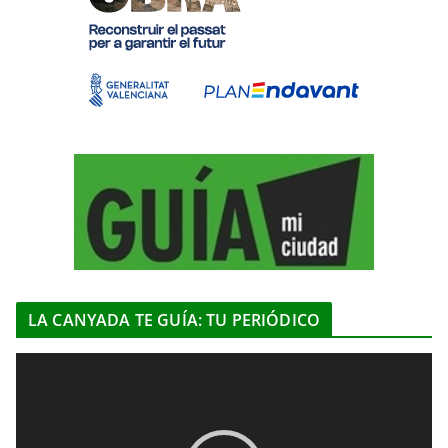
LA CANYADA TE GUÍA: TU PERIÓDICO
R
e
p
r