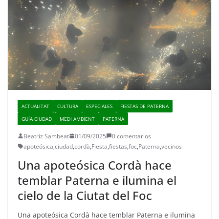
ACTUALITAT
CULTURA
ESPECIALES
FIESTAS DE PATERNA
GUÍA CIUDAD
MEDI AMBIENT
PATERNA
Beatriz Sambeat
01/09/2025
0 comentarios
apoteósica
,
ciudad
,
cordà
,
Fiesta
,
fiestas
,
foc
,
Paterna
,
vecinos
Una apoteósica Cordà hace
temblar Paterna e ilumina el
cielo de la Ciutat del Foc
Una apoteósica Cordà hace temblar Paterna e ilumina