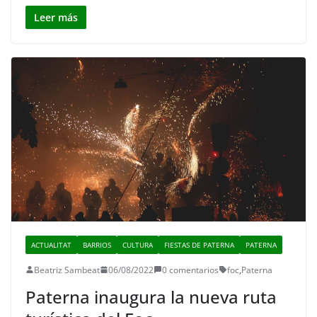
Leer más
ACTUALITAT
BARRIOS
CULTURA
FIESTAS DE PATERNA
PATERNA
Beatriz Sambeat
06/08/2022
0 comentarios
foc
,
Paterna
Paterna inaugura la nueva ruta