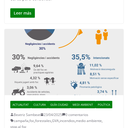
Leer más
ACTUALITAT
CULTURA
GUÍA CIUDAD
MEDI AMBIENT
POLÍTICA
Beatriz Sambeat
23/04/2025
0 comentarios
campaña
,
foc
,
forestales
,
GVA
,
incendios
,
medio ambiente
,
stop al foc