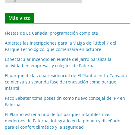
o
t
Más visto
i
c
Fiestas de La Cañada: programación completa
i
a
Abiertas las inscripciones para la V Liga de Fútbol 7 del
Parque Tecnológico, que comenzará en octubre
s
p
Espectacular incendio en Fuente del Jarro paraliza la
o
actividad en empresas y colegios de Paterna
r
El parque de la zona residencial de El Plantío en La Canyada
m
comienza su segunda fase de renovación como parque
e
infantil
s
Paco Sabater toma posesión como nuevo concejal del PP en
e
Paterna
s
El Plantío estrena uno de los parques infantiles más
modernos de Paterna, integrado en la pinada y diseñado
para el confort climático y la seguridad