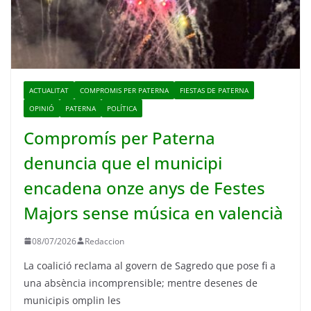
ACTUALITAT
COMPROMIS PER PATERNA
FIESTAS DE PATERNA
OPINIÓ
PATERNA
POLÍTICA
Compromís per Paterna
denuncia que el municipi
encadena onze anys de Festes
Majors sense música en valencià
08/07/2026
Redaccion
La coalició reclama al govern de Sagredo que pose fi a
una absència incomprensible; mentre desenes de
municipis omplin les