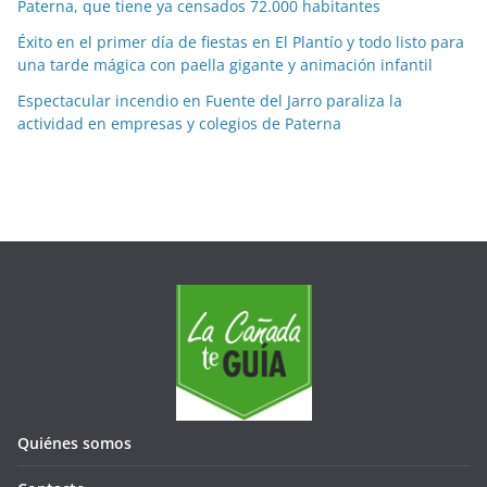
Paterna, que tiene ya censados 72.000 habitantes
s
e
Éxito en el primer día de fiestas en El Plantío y todo listo para
s
una tarde mágica con paella gigante y animación infantil
Espectacular incendio en Fuente del Jarro paraliza la
actividad en empresas y colegios de Paterna
Quiénes somos