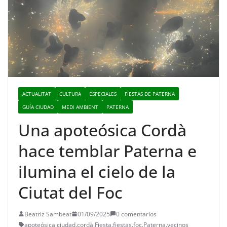
ACTUALITAT
CULTURA
ESPECIALES
FIESTAS DE PATERNA
GUÍA CIUDAD
MEDI AMBIENT
PATERNA
Una apoteósica Cordà
hace temblar Paterna e
ilumina el cielo de la
Ciutat del Foc
Beatriz Sambeat
01/09/2025
0 comentarios
apoteósica
,
ciudad
,
cordà
,
Fiesta
,
fiestas
,
foc
,
Paterna
,
vecinos