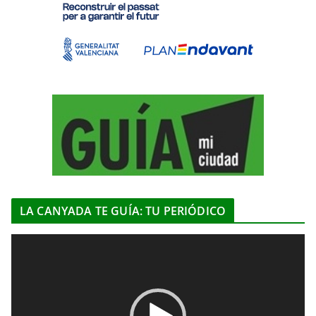
LA CANYADA TE GUÍA: TU PERIÓDICO
R
e
p
r
o