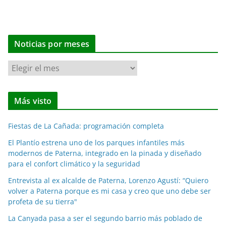
Noticias por meses
N
o
t
Más visto
i
c
Fiestas de La Cañada: programación completa
i
a
El Plantío estrena uno de los parques infantiles más
modernos de Paterna, integrado en la pinada y diseñado
s
para el confort climático y la seguridad
p
o
Entrevista al ex alcalde de Paterna, Lorenzo Agustí: “Quiero
volver a Paterna porque es mi casa y creo que uno debe ser
r
profeta de su tierra"
m
e
La Canyada pasa a ser el segundo barrio más poblado de