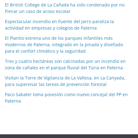
a
El British College de La Cañada ha sido condenado por no
frenar un caso de acoso escolar
s
p
Espectacular incendio en Fuente del Jarro paraliza la
o
actividad en empresas y colegios de Paterna
r
El Plantío estrena uno de los parques infantiles más
m
modernos de Paterna, integrado en la pinada y diseñado
e
para el confort climático y la seguridad
s
Tres y cuatro hectáreas son calcinadas por un incendio en
e
zona de cañales en el parque fluvial del Túria en Paterna
s
Visitan la Torre de Vigilancia de La Vallesa, en La Canyada,
para supervisar las tareas de prevención forestal
Paco Sabater toma posesión como nuevo concejal del PP en
Paterna