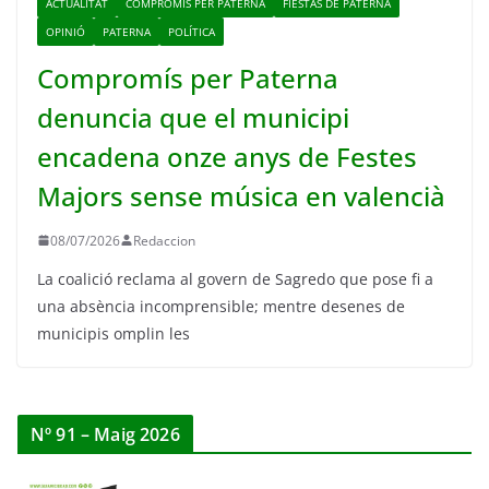
ACTUALITAT
COMPROMIS PER PATERNA
FIESTAS DE PATERNA
OPINIÓ
PATERNA
POLÍTICA
Compromís per Paterna
denuncia que el municipi
encadena onze anys de Festes
Majors sense música en valencià
08/07/2026
Redaccion
La coalició reclama al govern de Sagredo que pose fi a
una absència incomprensible; mentre desenes de
municipis omplin les
Nº 91 – Maig 2026