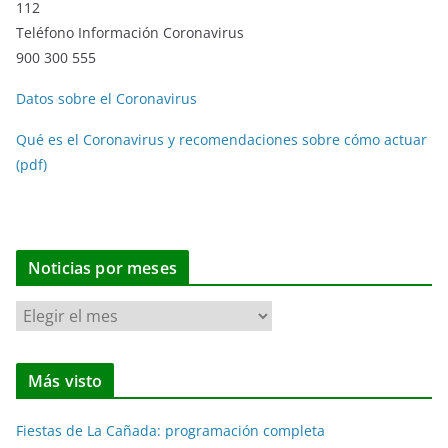
112
Teléfono Información Coronavirus
900 300 555
Datos sobre el Coronavirus
Qué es el Coronavirus y recomendaciones sobre cómo actuar
(pdf)
Noticias por meses
N
o
t
Más visto
i
c
Fiestas de La Cañada: programación completa
i