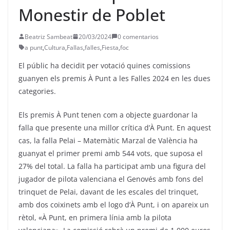
Monestir de Poblet
Beatriz Sambeat
20/03/2024
0 comentarios
a punt
,
Cultura
,
Fallas
,
falles
,
Fiesta
,
foc
El públic ha decidit per votació quines comissions
guanyen els premis À Punt a les Falles 2024 en les dues
categories.
Els premis À Punt tenen com a objecte guardonar la
falla que presente una millor crítica d’À Punt. En aquest
cas, la falla Pelai – Matemàtic Marzal de València ha
guanyat el primer premi amb 544 vots, que suposa el
27% del total. La falla ha participat amb una figura del
jugador de pilota valenciana el Genovés amb fons del
trinquet de Pelai, davant de les escales del trinquet,
amb dos coixinets amb el logo d’À Punt, i on apareix un
rètol, «À Punt, en primera línia amb la pilota