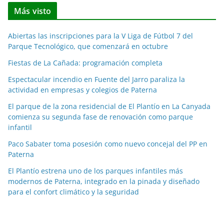
t
Más visto
i
c
Abiertas las inscripciones para la V Liga de Fútbol 7 del
i
Parque Tecnológico, que comenzará en octubre
a
Fiestas de La Cañada: programación completa
s
p
Espectacular incendio en Fuente del Jarro paraliza la
o
actividad en empresas y colegios de Paterna
r
El parque de la zona residencial de El Plantío en La Canyada
m
comienza su segunda fase de renovación como parque
e
infantil
s
Paco Sabater toma posesión como nuevo concejal del PP en
e
Paterna
s
El Plantío estrena uno de los parques infantiles más
modernos de Paterna, integrado en la pinada y diseñado
para el confort climático y la seguridad