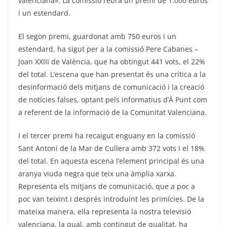
valenciana». La comissió rebrà un premi de 1.000 euros
i un estendard.
El segon premi, guardonat amb 750 euros i un
estendard, ha sigut per a la comissió Pere Cabanes –
Joan XXIII de València, que ha obtingut 441 vots, el 22%
del total. L’escena que han presentat és una crítica a la
desinformació dels mitjans de comunicació i la creació
de notícies falses, optant pels informatius d’À Punt com
a referent de la informació de la Comunitat Valenciana.
I el tercer premi ha recaigut enguany en la comissió
Sant Antoni de la Mar de Cullera amb 372 vots i el 18%
del total. En aquesta escena l’element principal és una
aranya viuda negra que teix una àmplia xarxa.
Representa els mitjans de comunicació, que a poc a
poc van teixint i després introduint les primícies. De la
mateixa manera, ella representa la nostra televisió
valenciana, la qual, amb contingut de qualitat, ha