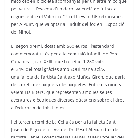
mico cec en bicicleta acompanyat per un altre mico que
pot veure, i l’escena d’un derbi valencià de futbol a
cegues entre el València CF i el Llevant UE retransmés
per À Punt, que va optar a l’indult del foc en l’Exposició
del Ninot.
El segon premi, dotat amb 500 euros i l’estendard
commemoratiu, és per a la comissió infantil de Pere
Cabanes – Joan XXIII, que ha rebut 1.280 vots,
el 34% del total gràcies amb «Qui mana ací?»,
una falleta de l’artista Santiago Muñoz Girón, que parla
dels drets dels xiquets i les xiquetes. Entre els ninots
veiem Els Bíters, que representen amb les seues
aventures elèctriques diverses qüestions sobre el dret
a l’educació de tots i totes.
I el tercer premi de La Colla és per a la falleta Sant
Josep de Pignatelli – Av. del Dr. Peset Aleixandre, de
l’artista Daniel López Iglesias i el seu taller L’Atelier del