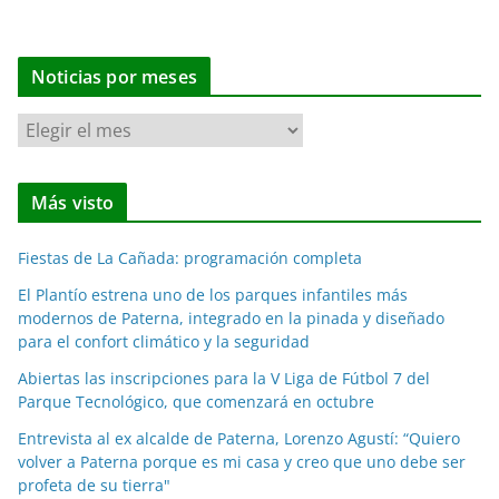
Noticias por meses
N
o
t
Más visto
i
c
Fiestas de La Cañada: programación completa
i
a
El Plantío estrena uno de los parques infantiles más
modernos de Paterna, integrado en la pinada y diseñado
s
para el confort climático y la seguridad
p
o
Abiertas las inscripciones para la V Liga de Fútbol 7 del
Parque Tecnológico, que comenzará en octubre
r
m
Entrevista al ex alcalde de Paterna, Lorenzo Agustí: “Quiero
e
volver a Paterna porque es mi casa y creo que uno debe ser
profeta de su tierra"
s