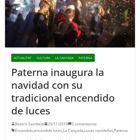
ACTUALITAT
CULTURA
LA CANYADA
PATERNA
Paterna inaugura la
navidad con su
tradicional encendido
de luces
Beatriz Sambeat
29/11/2019
0 comentarios
Encendido
,
encendido luces
,
La Canyada
,
Luces navideñas
,
Paterna