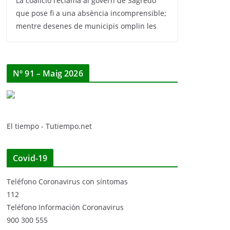
La coalició reclama al govern de Sagredo
que pose fi a una absència incomprensible;
mentre desenes de municipis omplin les
Nº 91 – Maig 2026
El tiempo - Tutiempo.net
Covid-19
Teléfono Coronavirus con síntomas
112
Teléfono Información Coronavirus
900 300 555