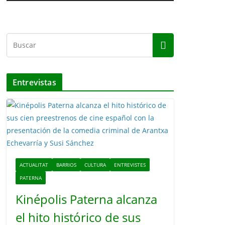
c
t
o
r
d
e
v
Entrevistas
í
d
e
o
ACTUALITAT
BARRIOS
CULTURA
ENTREVISTES
PATERNA
Kinépolis Paterna alcanza
el hito histórico de sus