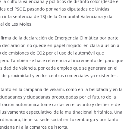
 cultura valenciana y políticos de distinto color (desde el
jales del PSOE, pasando por varias diputadas de Unidas
rrir la sentencia de TSJ de la Comunitat Valenciana y dar
ral de Les Moles.
 firma de la declaración de Emergencia Climática por parte
ha declaración no quede en papel mojado, en clara alusión a
to de emisiones de CO2 por el uso del automóvil que
njera. También se hace referencia al incremento del paro que
rsidad de València, por cada empleo que se generara en el
o de proximidad y en los centros comerciales ya existentes.
 tanto en la campaña de vekami, como en la bellotada y en la
 ciudadanos y ciudadanas preocupadas por el futuro de la
tración autonómica tome cartas en el asunto y destierre de
lusivamente especulativo, de la multinacional británica. Una
dinadora, tiene su sede social en Luxemburgo y por tanto
nciana ni a la comarca de l’Horta.