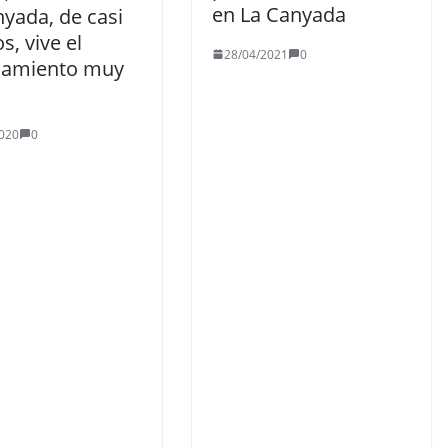
en La Canyada
yada, de casi
s, vive el
28/04/2021
0
namiento muy
020
0