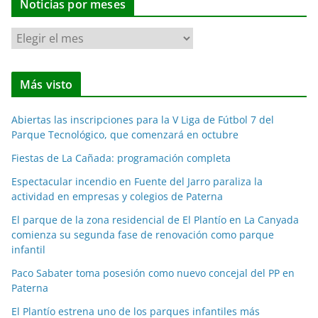
Noticias por meses
N
o
t
Más visto
i
c
Abiertas las inscripciones para la V Liga de Fútbol 7 del
i
Parque Tecnológico, que comenzará en octubre
a
Fiestas de La Cañada: programación completa
s
p
Espectacular incendio en Fuente del Jarro paraliza la
o
actividad en empresas y colegios de Paterna
r
El parque de la zona residencial de El Plantío en La Canyada
m
comienza su segunda fase de renovación como parque
e
infantil
s
Paco Sabater toma posesión como nuevo concejal del PP en
e
Paterna
s
El Plantío estrena uno de los parques infantiles más