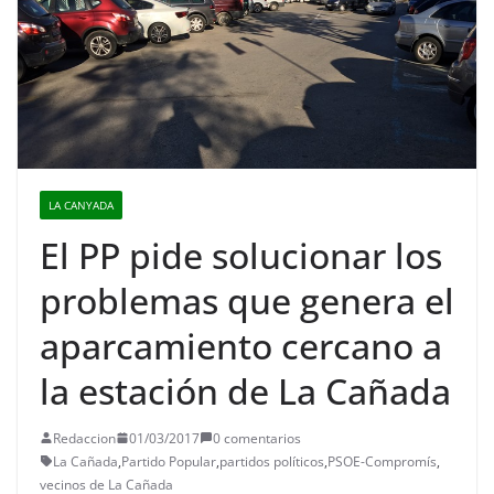
LA CANYADA
El PP pide solucionar los
problemas que genera el
aparcamiento cercano a
la estación de La Cañada
Redaccion
01/03/2017
0 comentarios
La Cañada
,
Partido Popular
,
partidos políticos
,
PSOE-Compromís
,
vecinos de La Cañada