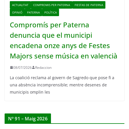
ACTUALITAT
COMPROMIS PER PATERNA
FIESTAS DE PATERNA
OPINIÓ
PATERNA
POLÍTICA
Compromís per Paterna
denuncia que el municipi
encadena onze anys de Festes
Majors sense música en valencià
08/07/2026
Redaccion
La coalició reclama al govern de Sagredo que pose fi a
una absència incomprensible; mentre desenes de
municipis omplin les
Nº 91 – Maig 2026