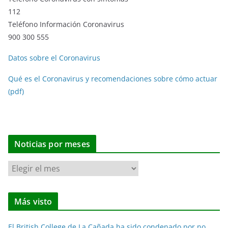
112
Teléfono Información Coronavirus
900 300 555
Datos sobre el Coronavirus
Qué es el Coronavirus y recomendaciones sobre cómo actuar
(pdf)
Noticias por meses
N
o
t
Más visto
i
c
El British College de La Cañada ha sido condenado por no