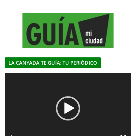
LA CANYADA TE GUÍA: TU PERIÓDICO
R
e
p
r
o
d
u
c