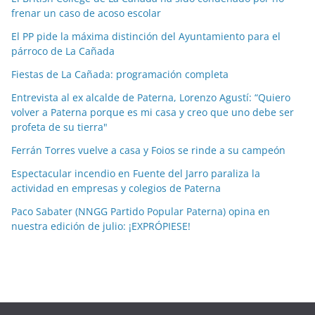
i
frenar un caso de acoso escolar
a
El PP pide la máxima distinción del Ayuntamiento para el
s
párroco de La Cañada
p
o
Fiestas de La Cañada: programación completa
r
Entrevista al ex alcalde de Paterna, Lorenzo Agustí: “Quiero
m
volver a Paterna porque es mi casa y creo que uno debe ser
e
profeta de su tierra"
s
Ferrán Torres vuelve a casa y Foios se rinde a su campeón
e
Espectacular incendio en Fuente del Jarro paraliza la
s
actividad en empresas y colegios de Paterna
Paco Sabater (NNGG Partido Popular Paterna) opina en
nuestra edición de julio: ¡EXPRÓPIESE!