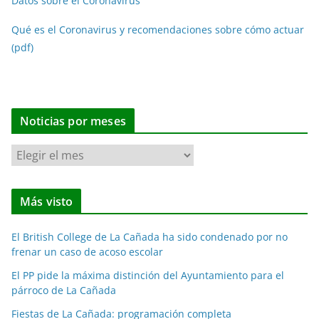
Datos sobre el Coronavirus
Qué es el Coronavirus y recomendaciones sobre cómo actuar
(pdf)
Noticias por meses
N
o
t
Más visto
i
c
El British College de La Cañada ha sido condenado por no
i
frenar un caso de acoso escolar
a
El PP pide la máxima distinción del Ayuntamiento para el
s
párroco de La Cañada
p
o
Fiestas de La Cañada: programación completa