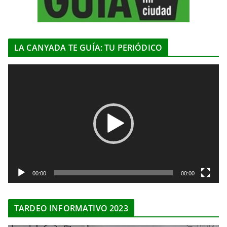
LA CANYADA TE GUÍA: TU PERIÓDICO
R
e
p
r
o
d
u
c
t
00:00
00:00
o
r
TARDEO INFORMATIVO 2023
d
e