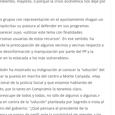
ndientes, mayores, o porque la crisis económica nos deje por
los grupos con representación en el ayuntamiento «hagan un
e hipócrita» su postura al defender en sus programas
parecer suyo, «utilizar este tema con finalidades
ersonas usuarias de estos recursos”. En ese sentido, ha
ende la preocupación de algunos vecinos y vecinas respecto a
e desinformación y manipulación por parte del PP y la
r en la estacada a los más vulnerables».
ién ha mostrado su indignación al conocer la “solución” del
rar la puesta en marcha del centro a Monte Canyada. «Hay
ional de la Justicia Social y que estamos hablando de
to, por lo tanto en Compromís lo tenemos claro,
eocupe de todos y todas, no sólo de algunos o algunas.»
 en contra de la “solución” planteada por Sagredo e insta al
seno del gobierno. “¿Qué pensara el presidente de la
erna se ponga de perfil ante la posibilidad de atender a los