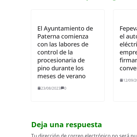
El Ayuntamiento de
Fepev
Paterna comienza
el au
con las labores de
eléctr
control de la
empre
procesionaria de
firma
pino durante los
conve
meses de verano
12/09/2
23/08/2023
0
Deja una respuesta
Tu dirección de correo electrónico no será pu