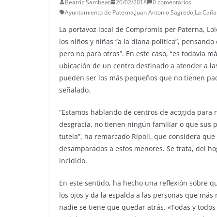
Beatriz Sambeat
20/02/2018
0 comentarios
Ayuntamiento de Paterna
,
Juan Antonio Sagredo
,
La Caña
La portavoz local de Compromís per Paterna, Lol
los niños y niñas “a la diana política”, pensan
pero no para otros”. En este caso, “es todavía m
ubicación de un centro destinado a atender a l
pueden ser los más pequeños que no tienen padr
señalado.
“Estamos hablando de centros de acogida para n
desgracia, no tienen ningún familiar o que sus
tutela”, ha remarcado Ripoll, que considera que
desamparados a estos menores. Se trata, del hog
incidido.
En este sentido, ha hecho una reflexión sobre q
los ojos y da la espalda a las personas que má
nadie se tiene que quedar atrás. «Todas y todo