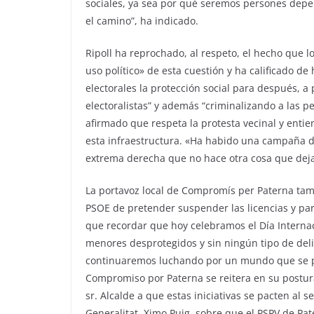
sociales, ya sea por qué seremos persones depe
el camino”, ha indicado.
Ripoll ha reprochado, al respeto, el hecho que 
uso político» de esta cuestión y ha calificado d
electorales la protección social para después, a 
electoralistas” y además “criminalizando a las p
afirmado que respeta la protesta vecinal y enti
esta infraestructura. «Ha habido una campaña d
extrema derecha que no hace otra cosa que deja
La portavoz local de Compromís per Paterna tamb
PSOE de pretender suspender las licencias y pa
que recordar que hoy celebramos el Día Internac
menores desprotegidos y sin ningún tipo de deli
continuaremos luchando por un mundo que se pr
Compromiso por Paterna se reitera en su postura
sr. Alcalde a que estas iniciativas se pacten al 
Generalitat, Ximo Puig, sobre que el PSPV de Pat