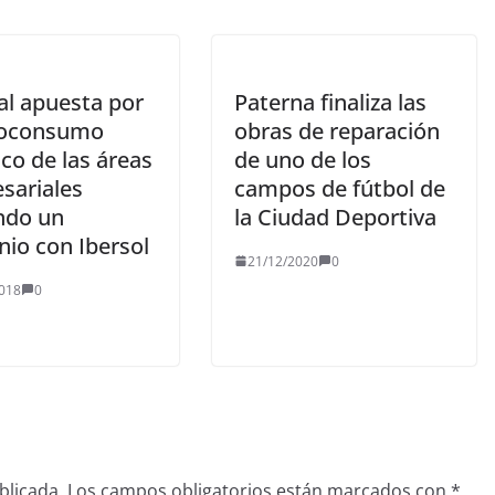
al apuesta por
Paterna finaliza las
toconsumo
obras de reparación
ico de las áreas
de uno de los
sariales
campos de fútbol de
ndo un
la Ciudad Deportiva
nio con Ibersol
21/12/2020
0
018
0
blicada.
Los campos obligatorios están marcados con
*