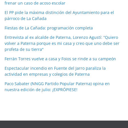
frenar un caso de acoso escolar
a
El PP pide la máxima distinción del Ayuntamiento para el
s
párroco de La Cañada
p
o
Fiestas de La Cañada: programación completa
r
Entrevista al ex alcalde de Paterna, Lorenzo Agustí: “Quiero
m
volver a Paterna porque es mi casa y creo que uno debe ser
e
profeta de su tierra"
s
Ferrán Torres vuelve a casa y Foios se rinde a su campeón
e
Espectacular incendio en Fuente del Jarro paraliza la
s
actividad en empresas y colegios de Paterna
Paco Sabater (NNGG Partido Popular Paterna) opina en
nuestra edición de julio: ¡EXPRÓPIESE!