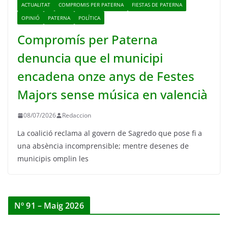
ACTUALITAT
COMPROMIS PER PATERNA
FIESTAS DE PATERNA
OPINIÓ
PATERNA
POLÍTICA
Compromís per Paterna
denuncia que el municipi
encadena onze anys de Festes
Majors sense música en valencià
08/07/2026
Redaccion
La coalició reclama al govern de Sagredo que pose fi a
una absència incomprensible; mentre desenes de
municipis omplin les
Nº 91 – Maig 2026