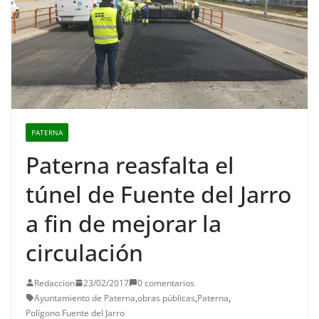
PATERNA
Paterna reasfalta el
túnel de Fuente del Jarro
a fin de mejorar la
circulación
Redaccion
23/02/2017
0 comentarios
Ayuntamiento de Paterna
,
obras públicas
,
Paterna
,
Polígono Fuente del Jarro