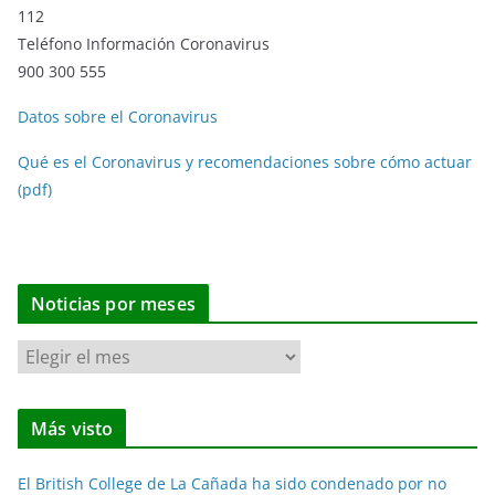
112
Teléfono Información Coronavirus
900 300 555
Datos sobre el Coronavirus
Qué es el Coronavirus y recomendaciones sobre cómo actuar
(pdf)
Noticias por meses
N
o
t
Más visto
i
c
El British College de La Cañada ha sido condenado por no
i