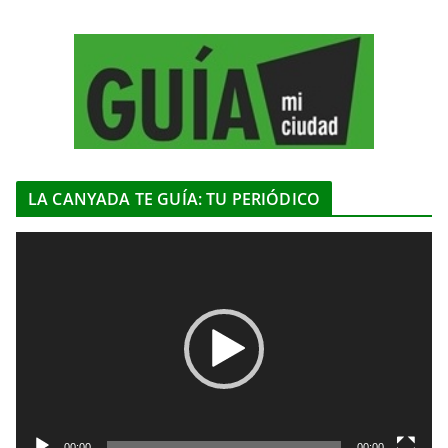
LA CANYADA TE GUÍA: TU PERIÓDICO
R
e
p
r
o
d
u
c
t
00:00
00:00