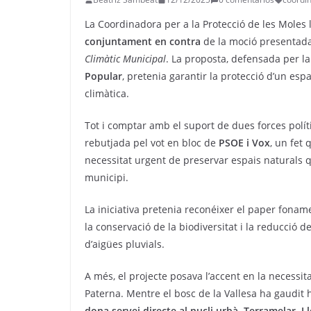
La Coordinadora per a la Protecció de les Mole
conjuntament en contra
de la moció presentada
Climàtic Municipal
. La proposta, defensada per l
Popular
, pretenia garantir la protecció d’un es
climàtica.
Tot i comptar amb el suport de dues forces polí
rebutjada pel vot en bloc de
PSOE i Vox
, un fet
necessitat urgent de preservar espais naturals 
municipi.
La iniciativa pretenia reconéixer el paper foname
la conservació de la biodiversitat i la reducció d
d’aigües pluvials.
A més, el projecte posava l’accent en la necessita
Paterna. Mentre el bosc de la Vallesa ha gaudit
dona servei directe al nucli urbà, Terramelar,