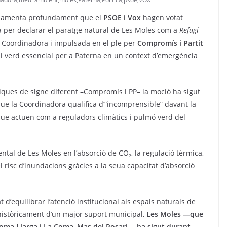
s lamenta profundament que el
PSOE i Vox
hagen votat
 per declarar el paratge natural de Les Moles com a
Refugi
a Coordinadora i impulsada en el ple per
Compromís i Partit
pai verd essencial per a Paterna en un context d’emergència
tiques de signe diferent –Compromís i PP– la moció ha sigut
 que la Coordinadora qualifica d’“incomprensible” davant la
que actuen com a reguladors climàtics i pulmó verd del
ntal de Les Moles en l’absorció de CO₂, la regulació tèrmica,
el risc d’inundacions gràcies a la seua capacitat d’absorció
t d’equilibrar l’atenció institucional als espais naturals de
 històricament d’un major suport municipal,
Les Moles —que
 Lloma Llarga i La Coma–Mas del Rosari— ha sigut durant