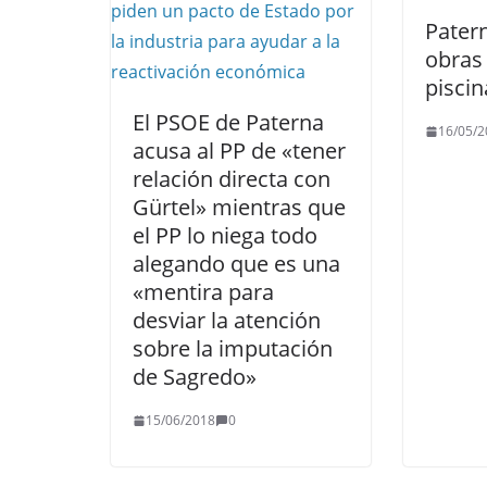
Patern
obras
pisci
El PSOE de Paterna
16/05/2
acusa al PP de «tener
relación directa con
Gürtel» mientras que
el PP lo niega todo
alegando que es una
«mentira para
desviar la atención
sobre la imputación
de Sagredo»
15/06/2018
0