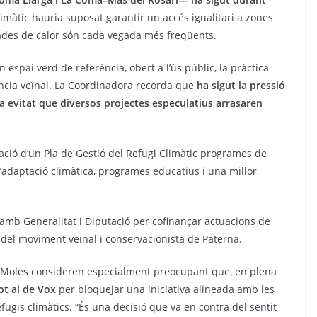
limàtic hauria suposat garantir un accés igualitari a zones
ades de calor són cada vegada més freqüents.
espai verd de referència, obert a l’ús públic, la pràctica
vència veïnal. La Coordinadora recorda que
ha sigut la pressió
a evitat que diversos projectes especulatius arrasaren
ació d’un Pla de Gestió del Refugi Climàtic programes de
d’adaptació climàtica, programes educatius i una millor
amb Generalitat i Diputació per cofinançar actuacions de
 del moviment veïnal i conservacionista de Paterna.
es Moles consideren especialment preocupant que, en plena
ot al de Vox
per bloquejar una iniciativa alineada amb les
ugis climàtics. “És una decisió que va en contra del sentit