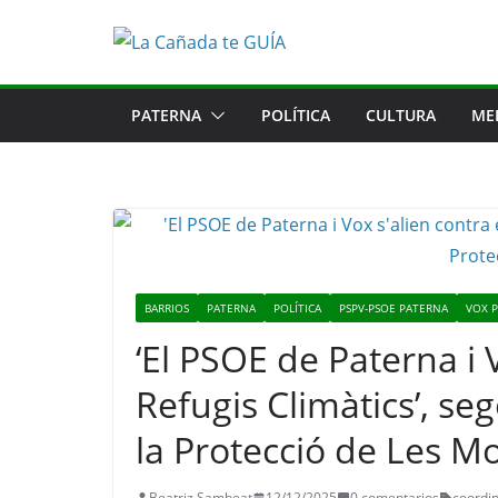
Saltar
al
contenido
PATERNA
POLÍTICA
CULTURA
ME
BARRIOS
PATERNA
POLÍTICA
PSPV-PSOE PATERNA
VOX 
‘El PSOE de Paterna i V
Refugis Climàtics’, se
la Protecció de Les M
Beatriz Sambeat
12/12/2025
0 comentarios
coordi