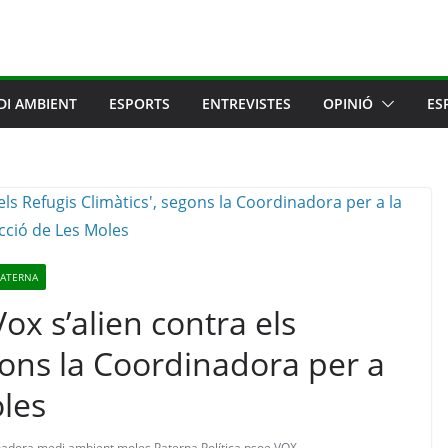
DI AMBIENT
ESPORTS
ENTREVISTES
OPINIÓ
ES
PATERNA
ox s’alien contra els
gons la Coordinadora per a
oles
nadora
,
medi ambient
,
moles
,
Paterna
,
Política
,
psoe
,
VOX