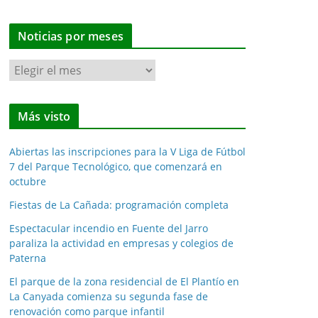
Noticias por meses
N
o
t
Más visto
i
c
Abiertas las inscripciones para la V Liga de Fútbol
i
7 del Parque Tecnológico, que comenzará en
a
octubre
s
Fiestas de La Cañada: programación completa
p
o
Espectacular incendio en Fuente del Jarro
paraliza la actividad en empresas y colegios de
r
Paterna
m
e
El parque de la zona residencial de El Plantío en
La Canyada comienza su segunda fase de
s
renovación como parque infantil
e