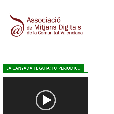
LA CANYADA TE GUÍA: TU PERIÓDICO
R
e
p
r
o
d