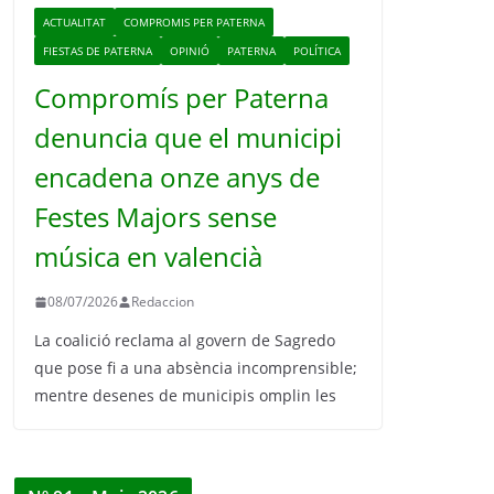
ACTUALITAT
COMPROMIS PER PATERNA
FIESTAS DE PATERNA
OPINIÓ
PATERNA
POLÍTICA
Compromís per Paterna
denuncia que el municipi
encadena onze anys de
Festes Majors sense
música en valencià
08/07/2026
Redaccion
La coalició reclama al govern de Sagredo
que pose fi a una absència incomprensible;
mentre desenes de municipis omplin les