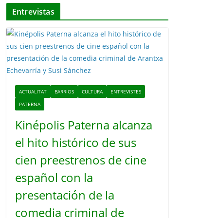
v
Entrevistas
í
d
e
o
ACTUALITAT
BARRIOS
CULTURA
ENTREVISTES
PATERNA
Kinépolis Paterna alcanza
el hito histórico de sus
cien preestrenos de cine
español con la
presentación de la
comedia criminal de