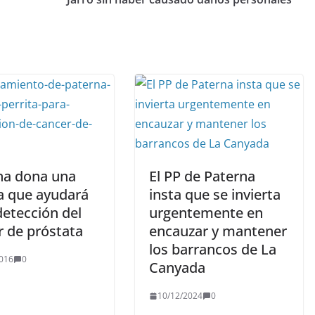
na dona una
El PP de Paterna
ta que ayudará
insta que se invierta
detección del
urgentemente en
r de próstata
encauzar y mantener
los barrancos de La
016
0
Canyada
10/12/2024
0