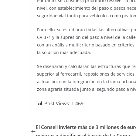
Por tanto, se considera prioritario resolver la 
nivel, con establecimiento del paso o pasos neces
seguridad vial tanto para vehículos como peatones
Para ello, se estudiarán todas las alternativas po
CV-371 y la supresión del paso a nivel de la call
con un análisis multicriterio basado en criterio
la solución más adecuada.
Se diseñarán y calcularán las estructuras que re
superior al ferrocarril, reposiciones de servicio
actuación, con la integración en la trama urbana
zona agraria situada junto al segundo paso a ni
Post Views:
1.469
El Consell invierte más de 3 millones de eu
mejorar y dignificar el barrio de La Coma