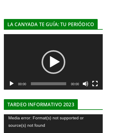
LA CANYADA TE GUÍA: TU PERIÓDICO
R
e
p
r
o
d
u
00:00
00:00
c
t
TARDEO INFORMATIVO 2023
o
r
R
Media error: Format(s) not supported or
d
e
source(s) not found
e
p