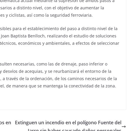
problemática actual mediante la supresión de ambos pasos a
arios a distinto nivel, con el objetivo de aumentar la
 y ciclistas, así como la seguridad ferroviaria.
sibles para el establecimiento del paso a distinto nivel de la
e Joan Baptista Benlloch, realizando el estudio de soluciones
s técnicos, económicos y ambientales, a efectos de seleccionar
sulten necesarias, como las de drenaje, paso inferior o
s y desvíos de acequias, y se reurbanizará el entorno de la
, a través de la ordenación, de los caminos necesarios de la
vel, de manera que se mantenga la conectividad de la zona.
ros en
Extinguen un incendio en el polígono Fuente del
Jarro sin haber causado daños personales