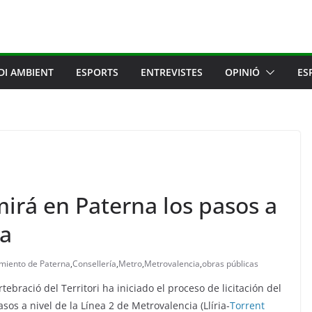
DI AMBIENT
ESPORTS
ENTREVISTES
OPINIÓ
ES
irá en Paterna los pasos a
ia
miento de Paterna
,
Consellería
,
Metro
,
Metrovalencia
,
obras públicas
ebració del Territori ha iniciado el proceso de licitación del
os a nivel de la Línea 2 de Metrovalencia (Llíria-
Torrent