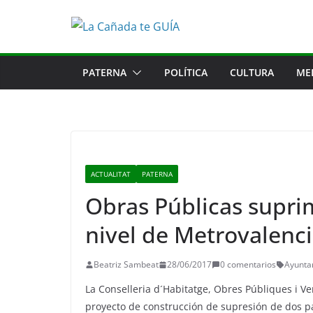
Saltar
al
contenido
PATERNA
POLÍTICA
CULTURA
ME
ACTUALITAT
PATERNA
Obras Públicas suprim
nivel de Metrovalenc
Beatriz Sambeat
28/06/2017
0 comentarios
Ayunta
La Conselleria d´Habitatge, Obres Públiques i Vert
proyecto de construcción de supresión de dos pas