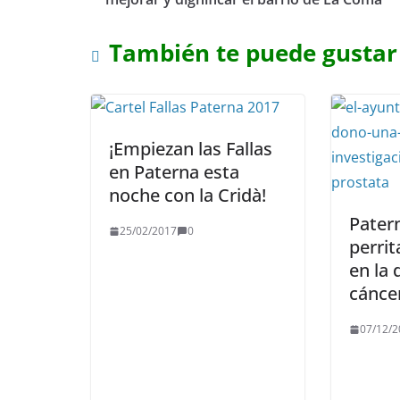
También te puede gustar
¡Empiezan las Fallas
en Paterna esta
noche con la Cridà!
Pater
25/02/2017
0
perri
en la 
cánce
07/12/2