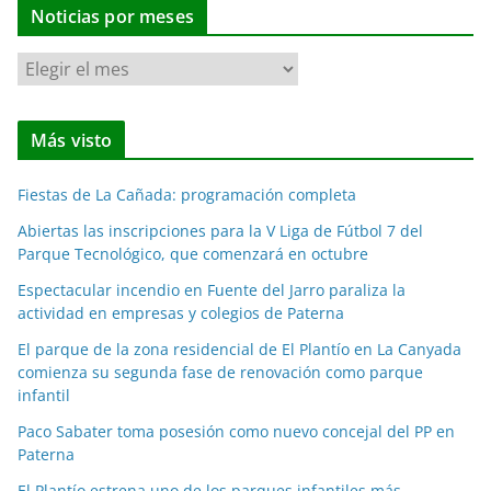
Noticias por meses
N
o
t
Más visto
i
c
Fiestas de La Cañada: programación completa
i
a
Abiertas las inscripciones para la V Liga de Fútbol 7 del
Parque Tecnológico, que comenzará en octubre
s
p
Espectacular incendio en Fuente del Jarro paraliza la
o
actividad en empresas y colegios de Paterna
r
El parque de la zona residencial de El Plantío en La Canyada
m
comienza su segunda fase de renovación como parque
e
infantil
s
Paco Sabater toma posesión como nuevo concejal del PP en
e
Paterna
s
El Plantío estrena uno de los parques infantiles más