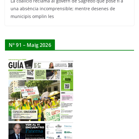
La coalició reclama al govern de Sagredo que pose fi a
una absència incomprensible; mentre desenes de
municipis omplin les
Nº 91 – Maig 2026