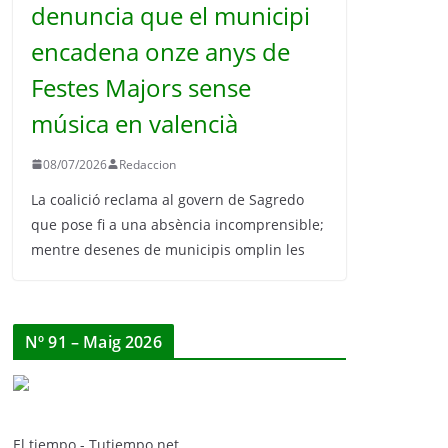
denuncia que el municipi
encadena onze anys de
Festes Majors sense
música en valencià
08/07/2026
Redaccion
La coalició reclama al govern de Sagredo
que pose fi a una absència incomprensible;
mentre desenes de municipis omplin les
Nº 91 – Maig 2026
El tiempo - Tutiempo.net