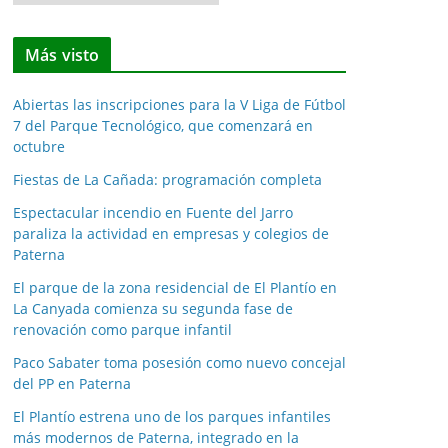
o
t
Más visto
i
c
Abiertas las inscripciones para la V Liga de Fútbol
i
7 del Parque Tecnológico, que comenzará en
a
octubre
s
Fiestas de La Cañada: programación completa
p
o
Espectacular incendio en Fuente del Jarro
paraliza la actividad en empresas y colegios de
r
Paterna
m
e
El parque de la zona residencial de El Plantío en
La Canyada comienza su segunda fase de
s
renovación como parque infantil
e
s
Paco Sabater toma posesión como nuevo concejal
del PP en Paterna
El Plantío estrena uno de los parques infantiles
más modernos de Paterna, integrado en la