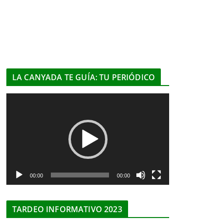
LA CANYADA TE GUÍA: TU PERIÓDICO
R
e
p
r
o
d
u
00:00
00:00
c
t
TARDEO INFORMATIVO 2023
o