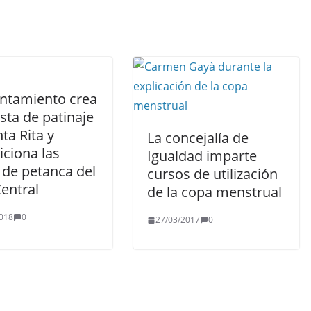
untamiento crea
sta de patinaje
ta Rita y
La concejalía de
iciona las
Igualdad imparte
 de petanca del
cursos de utilización
entral
de la copa menstrual
018
0
27/03/2017
0