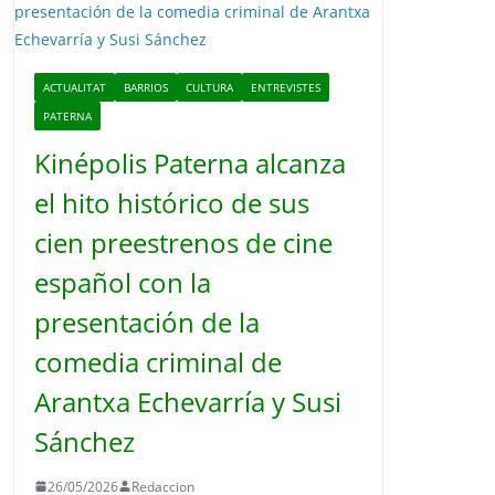
o
ACTUALITAT
BARRIOS
CULTURA
ENTREVISTES
PATERNA
Kinépolis Paterna alcanza
el hito histórico de sus
cien preestrenos de cine
español con la
presentación de la
comedia criminal de
Arantxa Echevarría y Susi
Sánchez
26/05/2026
Redaccion