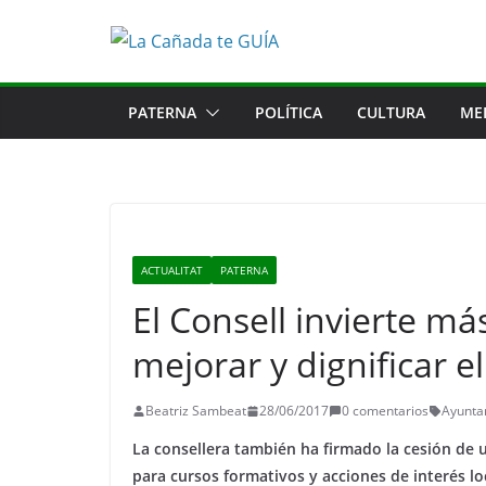
Saltar
al
contenido
PATERNA
POLÍTICA
CULTURA
ME
ACTUALITAT
PATERNA
El Consell invierte má
mejorar y dignificar e
Beatriz Sambeat
28/06/2017
0 comentarios
Ayunta
La consellera también ha firmado la cesión de 
para cursos formativos y acciones de interés lo