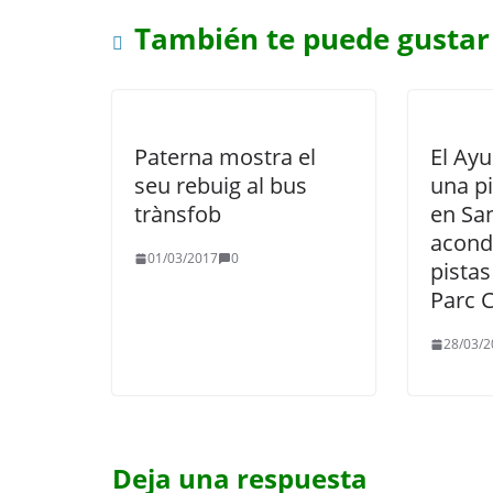
También te puede gustar
Paterna mostra el
El Ay
seu rebuig al bus
una pi
trànsfob
en San
acond
01/03/2017
0
pistas
Parc C
28/03/2
Deja una respuesta