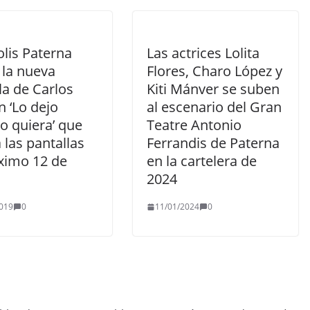
lis Paterna
Las actrices Lolita
 la nueva
Flores, Charo López y
la de Carlos
Kiti Mánver se suben
 ‘Lo dejo
al escenario del Gran
o quiera’ que
Teatre Antonio
a las pantallas
Ferrandis de Paterna
óximo 12 de
en la cartelera de
2024
019
0
11/01/2024
0