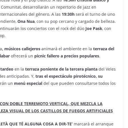
a Comunitat, desarrollarán un repertorio de jazz en
nternacionales del género. A las
19:30h
será el turno de uno
endiente,
Ona Nua
, con su pop cercano y cargado de belleza.
ontinuarán los conciertos con el rock del dúo
Joe Pask
, con
pop.
a
, músicos callejeros
animará el ambiente en la
terraza del
labar
ofrecerá un
picnic fallero a precios populares
.
n
tardeo
en la
terraza poniente de la tercera planta
del Veles
des anticipadas. Y,
tras el espectáculo pirotécnico, su
erán un
menú especial
del que pueden consultarse todos los
CON DOBLE TERREMOTO VERTICAL, QUE MEZCLA LA
ZA VISUAL DE LOS CASTILLOS DE FUEGOS ARTIFICIALES
ETÀ QUE TÉ ALGUNA COSA A DIR-TE’
marcará el arranque