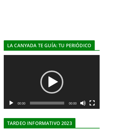
LA CANYADA TE GUÍA: TU PERIÓDICO
R
e
p
r
o
d
u
00:00
00:00
c
t
TARDEO INFORMATIVO 2023
o