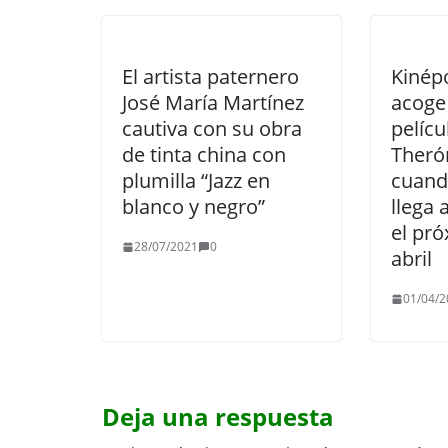
El artista paternero
Kinépo
José María Martínez
acoge
cautiva con su obra
pelícu
de tinta china con
Therón
plumilla “Jazz en
cuand
blanco y negro”
llega 
el pr
28/07/2021
0
abril
01/04/2
Deja una respuesta