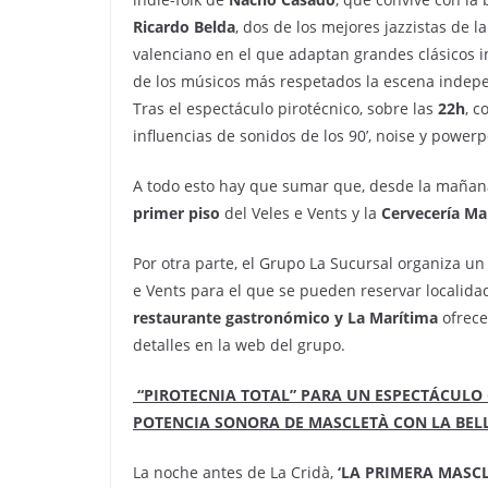
Ricardo Belda
, dos de los mejores jazzistas de l
valenciano en el que adaptan grandes clásicos i
de los músicos más respetados la escena indep
Tras el espectáculo pirotécnico, sobre las
22h
, c
influencias de sonidos de los 90’, noise y power
A todo esto hay que sumar que, desde la mañan
primer piso
del Veles e Vents y
la
Cervecería Ma
Por otra parte, el Grupo La Sucursal organiza u
e Vents para el que se pueden reservar localida
restaurante gastronómico
y La Marítima
ofrec
detalles en la web del grupo.
“PIROTECNIA TOTAL” PARA UN ESPECTÁCULO 
POTENCIA SONORA DE MASCLETÀ CON LA BELLE
La noche antes de La Cridà,
‘LA PRIMERA MASCL