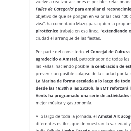
vuelve a realizar acciones especiales relacionadas
Falles de Categoría’
para ampliar el reconocimien
objetivo de que se pongan en valor las casi 400 
viva”, ha comentado Mazo, para quien la propue
pirotécnico
trabaja en esa línea, “
extendiendo e
ciudad el arranque de las fiestas.
Por parte del consistorio,
el Concejal de Cultura
agradecido a Amstel,
patrocinador de todas las
las Fallas, haciendo posible
la celebración de e
prevenir un posible colapso de la ciudad por la 
La Marina de forma escalada a lo largo de todo 
desde las 16:30h a las 23:30h, la EMT reforzará las
Vents
ha programado una serie de actividades 
mejor música y gastronomía.
A lo largo de toda la jornada, el
Amstel Art acog
diferentes estilos, que demuestran la variedad y 
indie-folk de
Nacho Casado
, que convive con la 