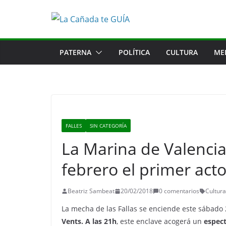
Saltar
al
contenido
PATERNA
POLÍTICA
CULTURA
ME
FALLES
SIN CATEGORÍA
La Marina de Valenci
febrero el primer acto
Beatriz Sambeat
20/02/2018
0 comentarios
Cultura
La mecha de las Fallas se enciende este sábado
Vents. A las 21h
, este enclave acogerá un
espect