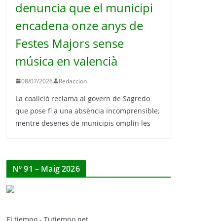
denuncia que el municipi
encadena onze anys de
Festes Majors sense
música en valencià
08/07/2026
Redaccion
La coalició reclama al govern de Sagredo
que pose fi a una absència incomprensible;
mentre desenes de municipis omplin les
Nº 91 – Maig 2026
El tiempo - Tutiempo.net