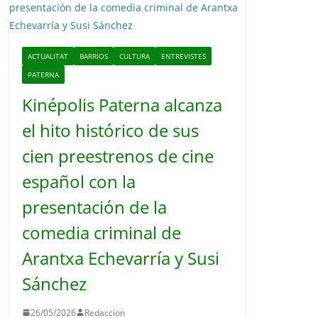
o
ACTUALITAT
BARRIOS
CULTURA
ENTREVISTES
PATERNA
Kinépolis Paterna alcanza
el hito histórico de sus
cien preestrenos de cine
español con la
presentación de la
comedia criminal de
Arantxa Echevarría y Susi
Sánchez
26/05/2026
Redaccion