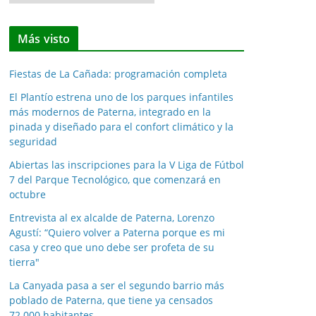
o
t
Más visto
i
c
Fiestas de La Cañada: programación completa
i
a
El Plantío estrena uno de los parques infantiles
más modernos de Paterna, integrado en la
s
pinada y diseñado para el confort climático y la
p
seguridad
o
Abiertas las inscripciones para la V Liga de Fútbol
r
7 del Parque Tecnológico, que comenzará en
m
octubre
e
Entrevista al ex alcalde de Paterna, Lorenzo
s
Agustí: “Quiero volver a Paterna porque es mi
e
casa y creo que uno debe ser profeta de su
s
tierra"
La Canyada pasa a ser el segundo barrio más
poblado de Paterna, que tiene ya censados
72.000 habitantes