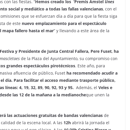
 con las fiestas. “
Hemos creado los ‘Premis Amstel
Unes
to social y mediático a todas las fallas valencianas
, con el
comisiones que se esfuerzan día a día para que la fiesta siga
sta de este
nuevo emplazamiento para el espectáculo
l mapa fallero hasta el mar
” y llevando a este área de la
 Festiva y Presidente de Junta Central Fallera, Pere Fuset
,
ha
mascletaes
de la Plaza del Ayuntamiento, su compromiso con
stos grandes espectáculos pirotécnicos
. Este año, para
masiva afluencia de público, Fuset
ha recomendado acudir a
el día.
Para facilitar el acceso mediante trasporte público,
 líneas: 4, 19, 32, 89, 90, 92, 93 y 95.
Además, el
Veles e
desde las 12 de la mañana a la medianoche
que unen la
erá las actuaciones gratuitas de bandas valencianas
de
calidad de la escena local. A las
12h
abrirá la jornada el
bossa nova y el pop clásico. A las
16:30h Cristina Blasco y