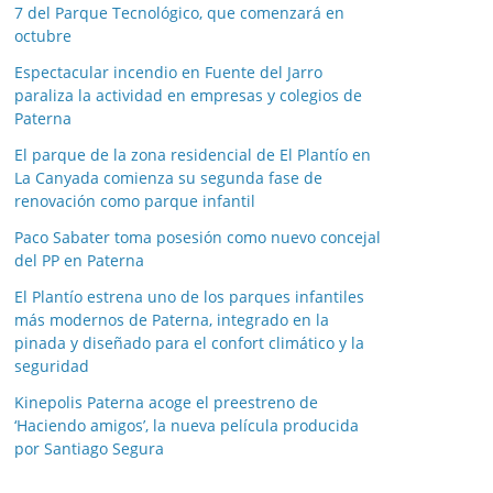
7 del Parque Tecnológico, que comenzará en
s
octubre
p
o
Espectacular incendio en Fuente del Jarro
paraliza la actividad en empresas y colegios de
r
Paterna
m
e
El parque de la zona residencial de El Plantío en
La Canyada comienza su segunda fase de
s
renovación como parque infantil
e
s
Paco Sabater toma posesión como nuevo concejal
del PP en Paterna
El Plantío estrena uno de los parques infantiles
más modernos de Paterna, integrado en la
pinada y diseñado para el confort climático y la
seguridad
Kinepolis Paterna acoge el preestreno de
‘Haciendo amigos’, la nueva película producida
por Santiago Segura