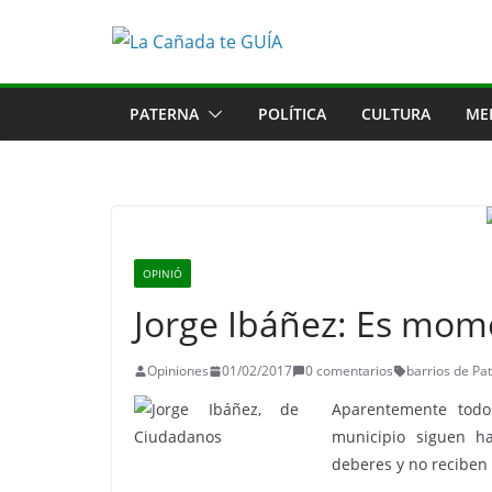
Saltar
al
contenido
PATERNA
POLÍTICA
CULTURA
ME
OPINIÓ
Jorge Ibáñez: Es mom
Opiniones
01/02/2017
0 comentarios
barrios de Pa
Aparentemente todo
municipio siguen 
deberes y no reciben 