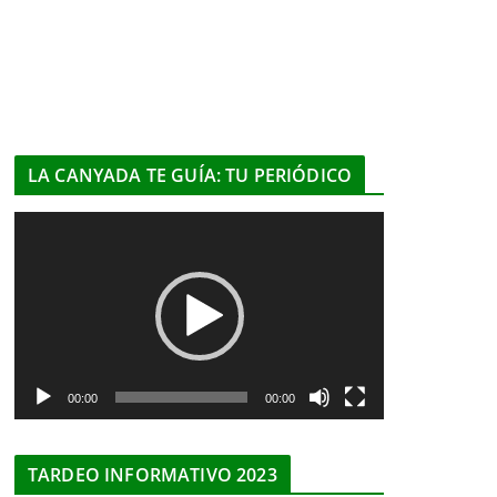
LA CANYADA TE GUÍA: TU PERIÓDICO
R
e
p
r
o
d
u
00:00
00:00
c
t
TARDEO INFORMATIVO 2023
o