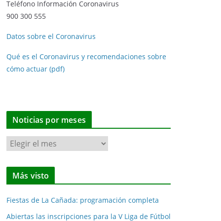
Teléfono Información Coronavirus
900 300 555
Datos sobre el Coronavirus
Qué es el Coronavirus y recomendaciones sobre
cómo actuar (pdf)
Noticias por meses
N
o
t
Más visto
i
c
Fiestas de La Cañada: programación completa
i
a
Abiertas las inscripciones para la V Liga de Fútbol