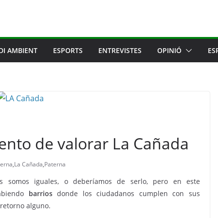
DI AMBIENT
ESPORTS
ENTREVISTES
OPINIÓ
ES
ento de valorar La Cañada
terna
,
La Cañada
,
Paterna
s somos iguales, o deberíamos de serlo, pero en este
habiendo
barrios
donde los ciudadanos cumplen con sus
retorno alguno.