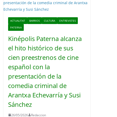
o
ACTUALITAT
BARRIOS
CULTURA
ENTREVISTES
PATERNA
Kinépolis Paterna alcanza
el hito histórico de sus
cien preestrenos de cine
español con la
presentación de la
comedia criminal de
Arantxa Echevarría y Susi
Sánchez
26/05/2026
Redaccion