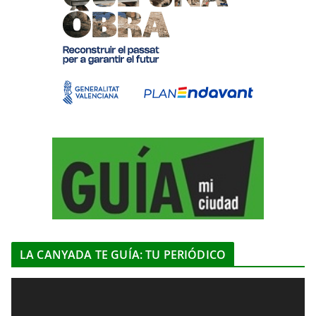
LA CANYADA TE GUÍA: TU PERIÓDICO
R
e