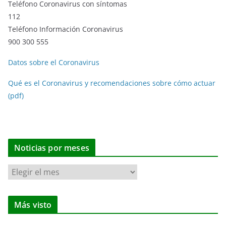
Teléfono Coronavirus con síntomas
112
Teléfono Información Coronavirus
900 300 555
Datos sobre el Coronavirus
Qué es el Coronavirus y recomendaciones sobre cómo actuar
(pdf)
Noticias por meses
N
o
t
Más visto
i
c