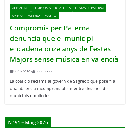
ACTUALITAT
COMPROMIS PER PATERNA
FIESTAS DE PATERNA
OPINIÓ
PATERNA
POLÍTICA
Compromís per Paterna
denuncia que el municipi
encadena onze anys de Festes
Majors sense música en valencià
08/07/2026
Redaccion
La coalició reclama al govern de Sagredo que pose fi a
una absència incomprensible; mentre desenes de
municipis omplin les
Nº 91 – Maig 2026