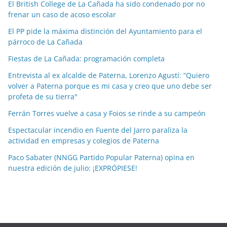
El British College de La Cañada ha sido condenado por no
i
frenar un caso de acoso escolar
a
El PP pide la máxima distinción del Ayuntamiento para el
s
párroco de La Cañada
p
o
Fiestas de La Cañada: programación completa
r
Entrevista al ex alcalde de Paterna, Lorenzo Agustí: “Quiero
m
volver a Paterna porque es mi casa y creo que uno debe ser
e
profeta de su tierra"
s
Ferrán Torres vuelve a casa y Foios se rinde a su campeón
e
Espectacular incendio en Fuente del Jarro paraliza la
s
actividad en empresas y colegios de Paterna
Paco Sabater (NNGG Partido Popular Paterna) opina en
nuestra edición de julio: ¡EXPRÓPIESE!