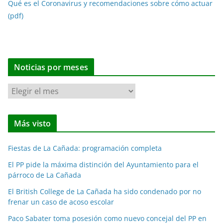
Qué es el Coronavirus y recomendaciones sobre cómo actuar
(pdf)
Noticias por meses
N
o
t
Más visto
i
c
Fiestas de La Cañada: programación completa
i
a
El PP pide la máxima distinción del Ayuntamiento para el
párroco de La Cañada
s
p
El British College de La Cañada ha sido condenado por no
o
frenar un caso de acoso escolar
r
Paco Sabater toma posesión como nuevo concejal del PP en