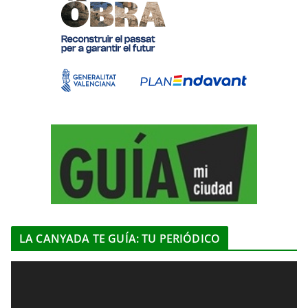
LA CANYADA TE GUÍA: TU PERIÓDICO
R
e
p