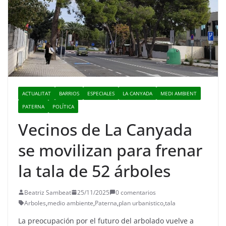
ACTUALITAT
BARRIOS
ESPECIALES
LA CANYADA
MEDI AMBIENT
PATERNA
POLÍTICA
Vecinos de La Canyada
se movilizan para frenar
la tala de 52 árboles
Beatriz Sambeat
25/11/2025
0 comentarios
Arboles
,
medio ambiente
,
Paterna
,
plan urbanistico
,
tala
La preocupación por el futuro del arbolado vuelve a