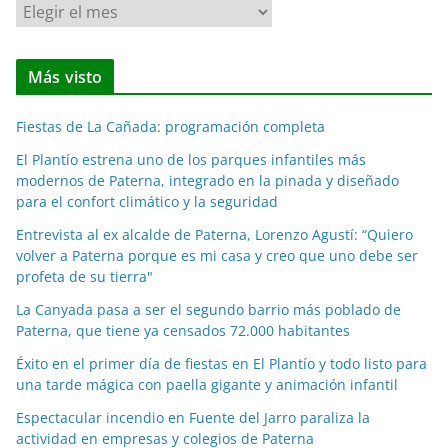
N
o
t
Más visto
i
c
Fiestas de La Cañada: programación completa
i
a
El Plantío estrena uno de los parques infantiles más
modernos de Paterna, integrado en la pinada y diseñado
s
para el confort climático y la seguridad
p
o
Entrevista al ex alcalde de Paterna, Lorenzo Agustí: “Quiero
volver a Paterna porque es mi casa y creo que uno debe ser
r
profeta de su tierra"
m
e
La Canyada pasa a ser el segundo barrio más poblado de
Paterna, que tiene ya censados 72.000 habitantes
s
e
Éxito en el primer día de fiestas en El Plantío y todo listo para
s
una tarde mágica con paella gigante y animación infantil
Espectacular incendio en Fuente del Jarro paraliza la
actividad en empresas y colegios de Paterna