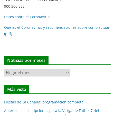
900 300 555
Datos sobre el Coronavirus
Qué es el Coronavirus y recomendaciones sobre cómo actuar
(pdf)
Noticias por meses
N
o
t
Más visto
i
c
Fiestas de La Cañada: programación completa
i
a
Abiertas las inscripciones para la V Liga de Fútbol 7 del