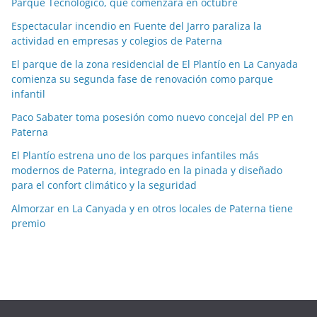
Parque Tecnológico, que comenzará en octubre
s
p
Espectacular incendio en Fuente del Jarro paraliza la
o
actividad en empresas y colegios de Paterna
r
El parque de la zona residencial de El Plantío en La Canyada
m
comienza su segunda fase de renovación como parque
e
infantil
s
Paco Sabater toma posesión como nuevo concejal del PP en
e
Paterna
s
El Plantío estrena uno de los parques infantiles más
modernos de Paterna, integrado en la pinada y diseñado
para el confort climático y la seguridad
Almorzar en La Canyada y en otros locales de Paterna tiene
premio