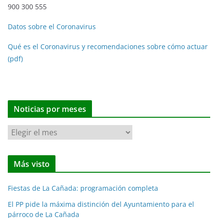
900 300 555
Datos sobre el Coronavirus
Qué es el Coronavirus y recomendaciones sobre cómo actuar
(pdf)
Noticias por meses
N
o
t
Más visto
i
c
Fiestas de La Cañada: programación completa
i
a
El PP pide la máxima distinción del Ayuntamiento para el
párroco de La Cañada
s