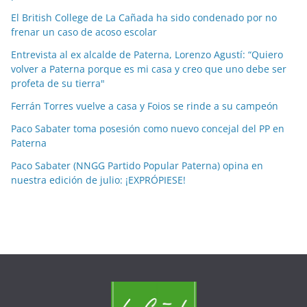
p
El British College de La Cañada ha sido condenado por no
o
frenar un caso de acoso escolar
r
Entrevista al ex alcalde de Paterna, Lorenzo Agustí: “Quiero
m
volver a Paterna porque es mi casa y creo que uno debe ser
e
profeta de su tierra"
s
Ferrán Torres vuelve a casa y Foios se rinde a su campeón
e
Paco Sabater toma posesión como nuevo concejal del PP en
s
Paterna
Paco Sabater (NNGG Partido Popular Paterna) opina en
nuestra edición de julio: ¡EXPRÓPIESE!