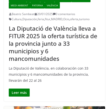
MEDI AMBIENT
PATERNA
VALÈNCIA
Beatriz Sambeat
20/01/2025
0 comentarios
Cultura
,
Diputación
,
feria
,
fitur
,
MADRID
,
Ocio
,
oferta
,
turismo
La Diputació de València lleva a
FITUR 2025 la oferta turística de
la provincia junto a 33
municipios y 6
mancomunidades
La Diputació de València, en colaboración con 33
municipios y 6 mancomunidades de la provincia,
llevarán del 22 al 26
Leer más