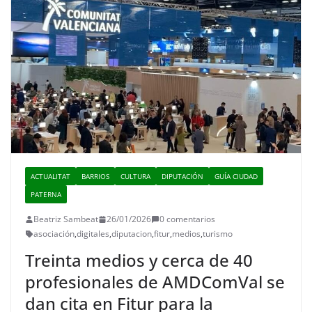
ACTUALITAT
BARRIOS
CULTURA
DIPUTACIÓN
GUÍA CIUDAD
PATERNA
Beatriz Sambeat
26/01/2026
0 comentarios
asociación
,
digitales
,
diputacion
,
fitur
,
medios
,
turismo
Treinta medios y cerca de 40
profesionales de AMDComVal se
dan cita en Fitur para la