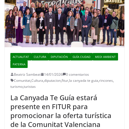
ACTUALITAT
CULTURA
DIPUTACIÓN
GUÍA CIUDAD
MEDI AMBIENT
PATERNA
Beatriz Sambeat
14/01/2026
0 comentarios
Comunitat
,
Cultura
,
diputacion
,
fitur
,
la canyada te guia
,
rincones
,
turismo
,
turistas
La Canyada Te Guía estará
presente en FITUR para
promocionar la oferta turística
de la Comunitat Valenciana