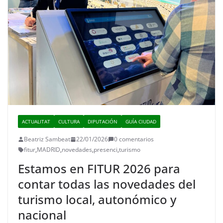
ACTUALITAT
CULTURA
DIPUTACIÓN
GUÍA CIUDAD
Beatriz Sambeat
22/01/2026
0 comentarios
fitur
,
MADRID
,
novedades
,
presenci
,
turismo
Estamos en FITUR 2026 para
contar todas las novedades del
turismo local, autonómico y
nacional