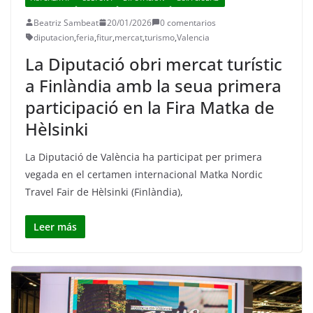
Beatriz Sambeat
20/01/2026
0 comentarios
diputacion
,
feria
,
fitur
,
mercat
,
turismo
,
Valencia
La Diputació obri mercat turístic
a Finlàndia amb la seua primera
participació en la Fira Matka de
Hèlsinki
La Diputació de València ha participat per primera
vegada en el certamen internacional Matka Nordic
Travel Fair de Hèlsinki (Finlàndia),
Leer más