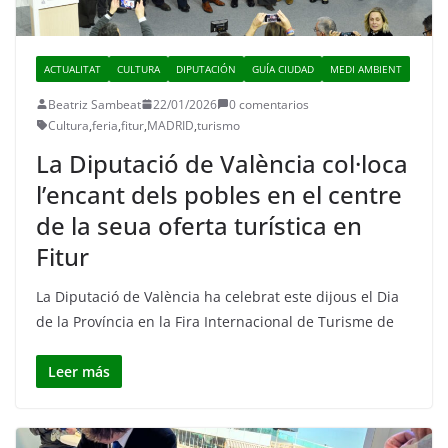
ACTUALITAT
CULTURA
DIPUTACIÓN
GUÍA CIUDAD
MEDI AMBIENT
Beatriz Sambeat
22/01/2026
0 comentarios
Cultura
,
feria
,
fitur
,
MADRID
,
turismo
La Diputació de València col·loca
l’encant dels pobles en el centre
de la seua oferta turística en
Fitur
La Diputació de València ha celebrat este dijous el Dia
de la Província en la Fira Internacional de Turisme de
Leer más