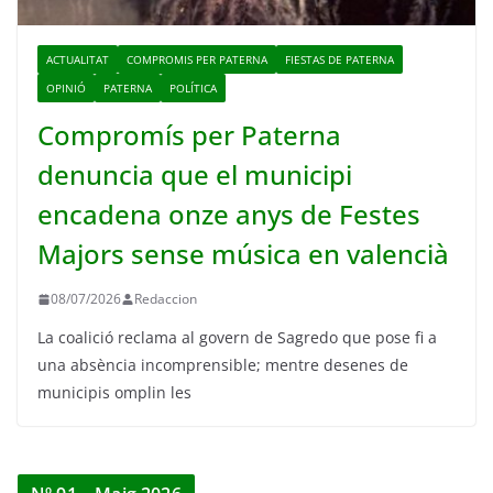
ACTUALITAT
COMPROMIS PER PATERNA
FIESTAS DE PATERNA
OPINIÓ
PATERNA
POLÍTICA
Compromís per Paterna
denuncia que el municipi
encadena onze anys de Festes
Majors sense música en valencià
08/07/2026
Redaccion
La coalició reclama al govern de Sagredo que pose fi a
una absència incomprensible; mentre desenes de
municipis omplin les