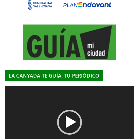
LA CANYADA TE GUÍA: TU PERIÓDICO
R
e
p
r
o
d
u