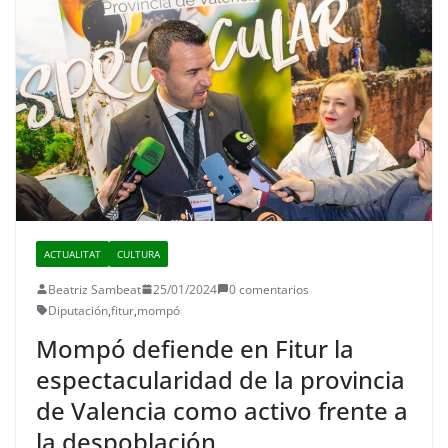
ACTUALITAT
CULTURA
Beatriz Sambeat
25/01/2024
0 comentarios
Diputación
,
fitur
,
mompó
Mompó defiende en Fitur la
espectacularidad de la provincia
de Valencia como activo frente a
la despoblación