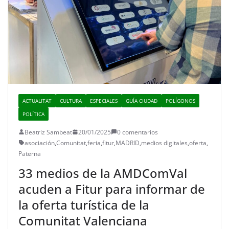
ACTUALITAT
CULTURA
ESPECIALES
GUÍA CIUDAD
POLÍGONOS
POLÍTICA
Beatriz Sambeat
20/01/2025
0 comentarios
asociación
,
Comunitat
,
feria
,
fitur
,
MADRID
,
medios digitales
,
oferta
,
Paterna
33 medios de la AMDComVal
acuden a Fitur para informar de
la oferta turística de la
Comunitat Valenciana