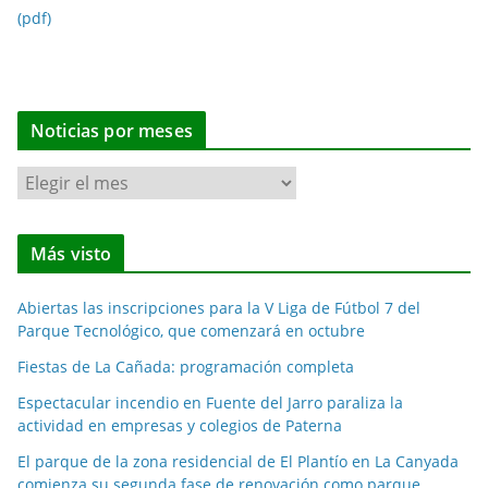
(pdf)
Noticias por meses
N
o
t
Más visto
i
c
Abiertas las inscripciones para la V Liga de Fútbol 7 del
i
Parque Tecnológico, que comenzará en octubre
a
Fiestas de La Cañada: programación completa
s
p
Espectacular incendio en Fuente del Jarro paraliza la
o
actividad en empresas y colegios de Paterna
r
El parque de la zona residencial de El Plantío en La Canyada
m
comienza su segunda fase de renovación como parque