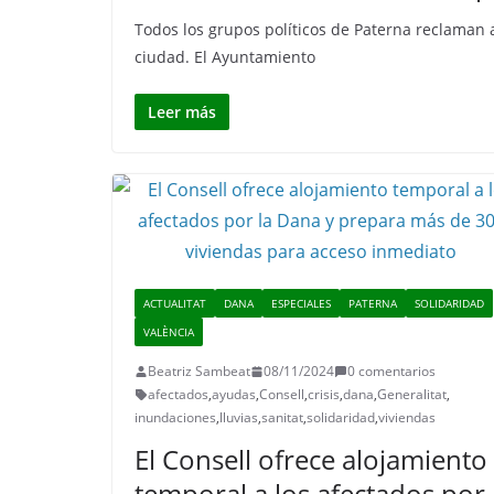
Todos los grupos políticos de Paterna reclaman a
ciudad. El Ayuntamiento
Leer más
ACTUALITAT
DANA
ESPECIALES
PATERNA
SOLIDARIDAD
VALÈNCIA
Beatriz Sambeat
08/11/2024
0 comentarios
afectados
,
ayudas
,
Consell
,
crisis
,
dana
,
Generalitat
,
inundaciones
,
lluvias
,
sanitat
,
solidaridad
,
viviendas
El Consell ofrece alojamiento
temporal a los afectados por