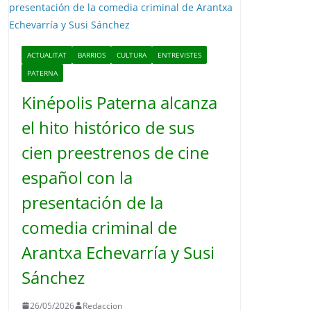
o
ACTUALITAT
BARRIOS
CULTURA
ENTREVISTES
PATERNA
Kinépolis Paterna alcanza
el hito histórico de sus
cien preestrenos de cine
español con la
presentación de la
comedia criminal de
Arantxa Echevarría y Susi
Sánchez
26/05/2026
Redaccion