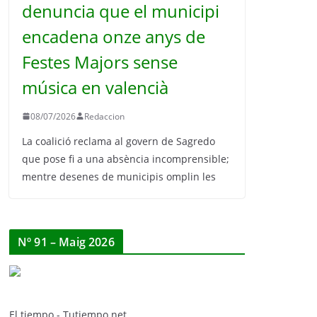
denuncia que el municipi
encadena onze anys de
Festes Majors sense
música en valencià
08/07/2026
Redaccion
La coalició reclama al govern de Sagredo
que pose fi a una absència incomprensible;
mentre desenes de municipis omplin les
Nº 91 – Maig 2026
El tiempo - Tutiempo.net