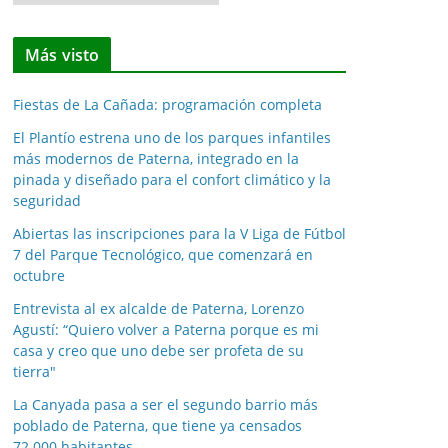
o
t
Más visto
i
c
Fiestas de La Cañada: programación completa
i
a
El Plantío estrena uno de los parques infantiles
más modernos de Paterna, integrado en la
s
pinada y diseñado para el confort climático y la
p
seguridad
o
Abiertas las inscripciones para la V Liga de Fútbol
r
7 del Parque Tecnológico, que comenzará en
m
octubre
e
Entrevista al ex alcalde de Paterna, Lorenzo
s
Agustí: “Quiero volver a Paterna porque es mi
e
casa y creo que uno debe ser profeta de su
s
tierra"
La Canyada pasa a ser el segundo barrio más
poblado de Paterna, que tiene ya censados
72.000 habitantes