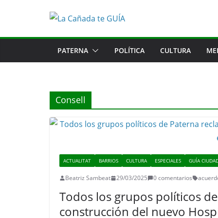
Saltar
al
contenido
PATERNA
POLÍTICA
CULTURA
ME
Consell
ACTUALITAT
BARRIOS
CULTURA
ESPECIALES
GUÍA CIUDA
Beatriz Sambeat
29/03/2025
0 comentarios
acuerd
Todos los grupos políticos de
construcción del nuevo Hospi