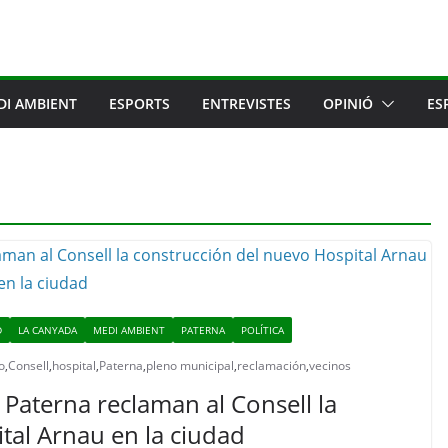
DI AMBIENT
ESPORTS
ENTREVISTES
OPINIÓ
ES
D
LA CANYADA
MEDI AMBIENT
PATERNA
POLÍTICA
o
,
Consell
,
hospital
,
Paterna
,
pleno municipal
,
reclamación
,
vecinos
 Paterna reclaman al Consell la
tal Arnau en la ciudad