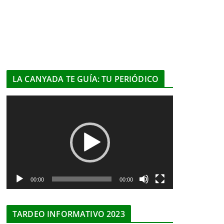
LA CANYADA TE GUÍA: TU PERIÓDICO
R
e
p
r
o
d
u
00:00
00:00
c
t
TARDEO INFORMATIVO 2023
o