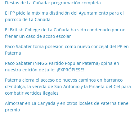
Fiestas de La Cañada: programación completa
i
a
El PP pide la máxima distinción del Ayuntamiento para el
párroco de La Cañada
s
p
El British College de La Cañada ha sido condenado por no
o
frenar un caso de acoso escolar
r
Paco Sabater toma posesión como nuevo concejal del PP en
m
Paterna
e
Paco Sabater (NNGG Partido Popular Paterna) opina en
s
nuestra edición de julio: ¡EXPRÓPIESE!
e
Paterna cierra el acceso de nuevos caminos en barranco
s
d’Endolça, la vereda de San Antonio y la Pinaeta del Cel para
combatir vertidos ilegales
Almorzar en La Canyada y en otros locales de Paterna tiene
premio