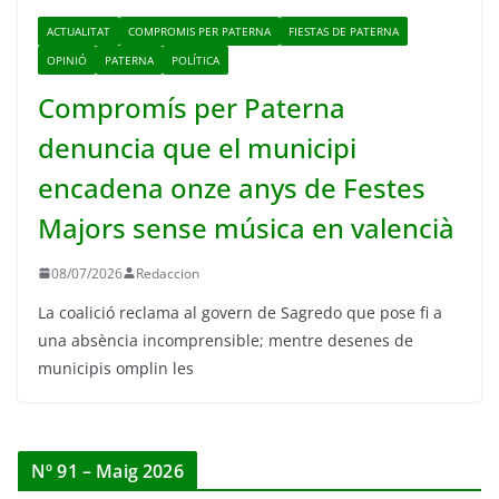
ACTUALITAT
COMPROMIS PER PATERNA
FIESTAS DE PATERNA
OPINIÓ
PATERNA
POLÍTICA
Compromís per Paterna
denuncia que el municipi
encadena onze anys de Festes
Majors sense música en valencià
08/07/2026
Redaccion
La coalició reclama al govern de Sagredo que pose fi a
una absència incomprensible; mentre desenes de
municipis omplin les
Nº 91 – Maig 2026