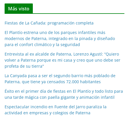
t
Más visto
i
c
Fiestas de La Cañada: programación completa
i
a
El Plantío estrena uno de los parques infantiles más
modernos de Paterna, integrado en la pinada y diseñado
s
para el confort climático y la seguridad
p
o
Entrevista al ex alcalde de Paterna, Lorenzo Agustí: “Quiero
volver a Paterna porque es mi casa y creo que uno debe ser
r
profeta de su tierra"
m
e
La Canyada pasa a ser el segundo barrio más poblado de
Paterna, que tiene ya censados 72.000 habitantes
s
e
Éxito en el primer día de fiestas en El Plantío y todo listo para
s
una tarde mágica con paella gigante y animación infantil
Espectacular incendio en Fuente del Jarro paraliza la
actividad en empresas y colegios de Paterna