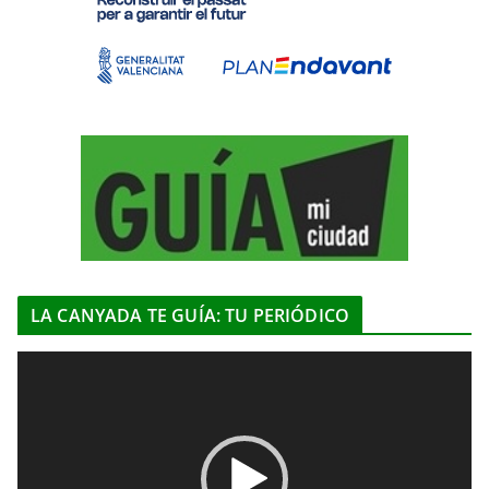
LA CANYADA TE GUÍA: TU PERIÓDICO
R
e
p
r
o