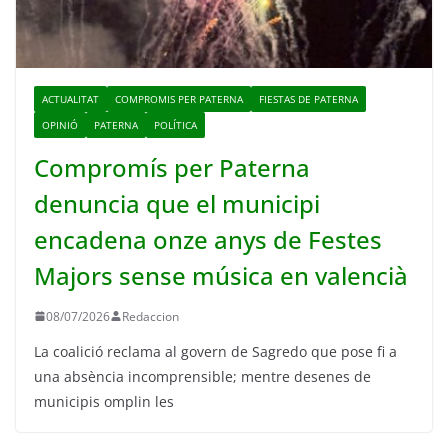
ACTUALITAT
COMPROMIS PER PATERNA
FIESTAS DE PATERNA
OPINIÓ
PATERNA
POLÍTICA
Compromís per Paterna
denuncia que el municipi
encadena onze anys de Festes
Majors sense música en valencià
08/07/2026
Redaccion
La coalició reclama al govern de Sagredo que pose fi a
una absència incomprensible; mentre desenes de
municipis omplin les