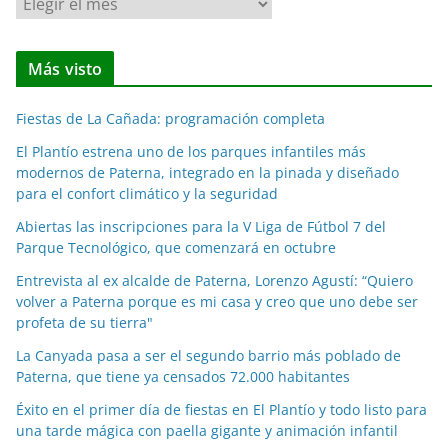
N
o
t
Más visto
i
c
Fiestas de La Cañada: programación completa
i
a
El Plantío estrena uno de los parques infantiles más
modernos de Paterna, integrado en la pinada y diseñado
s
para el confort climático y la seguridad
p
o
Abiertas las inscripciones para la V Liga de Fútbol 7 del
Parque Tecnológico, que comenzará en octubre
r
m
Entrevista al ex alcalde de Paterna, Lorenzo Agustí: “Quiero
e
volver a Paterna porque es mi casa y creo que uno debe ser
profeta de su tierra"
s
e
La Canyada pasa a ser el segundo barrio más poblado de
s
Paterna, que tiene ya censados 72.000 habitantes
Éxito en el primer día de fiestas en El Plantío y todo listo para
una tarde mágica con paella gigante y animación infantil