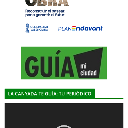
LA CANYADA TE GUÍA: TU PERIÓDICO
R
e
p
r