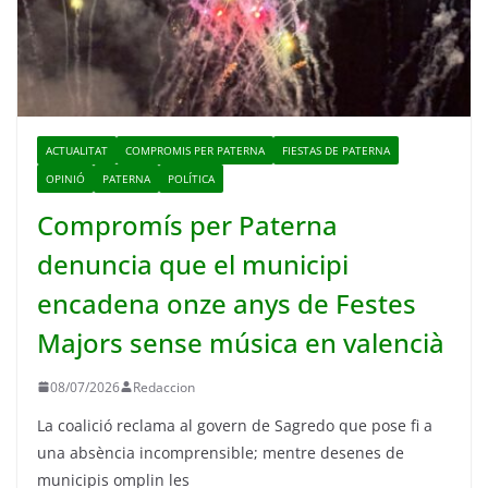
ACTUALITAT
COMPROMIS PER PATERNA
FIESTAS DE PATERNA
OPINIÓ
PATERNA
POLÍTICA
Compromís per Paterna
denuncia que el municipi
encadena onze anys de Festes
Majors sense música en valencià
08/07/2026
Redaccion
La coalició reclama al govern de Sagredo que pose fi a
una absència incomprensible; mentre desenes de
municipis omplin les