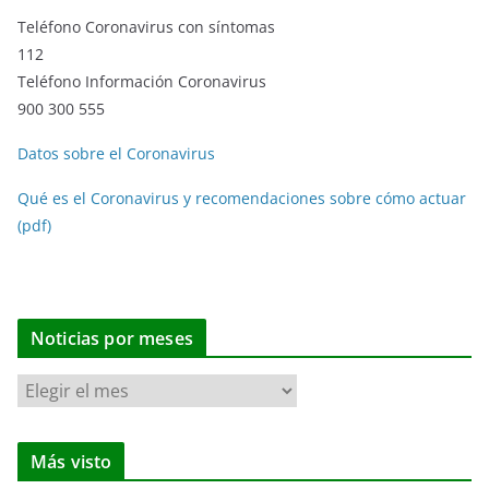
Teléfono Coronavirus con síntomas
112
Teléfono Información Coronavirus
900 300 555
Datos sobre el Coronavirus
Qué es el Coronavirus y recomendaciones sobre cómo actuar
(pdf)
Noticias por meses
N
o
t
Más visto
i