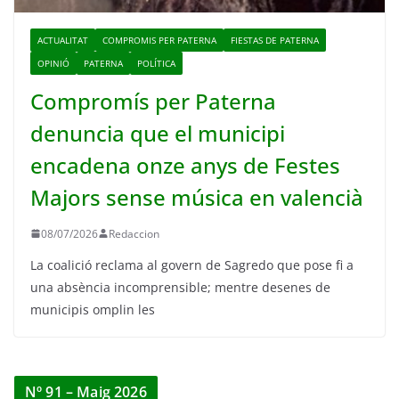
ACTUALITAT
COMPROMIS PER PATERNA
FIESTAS DE PATERNA
OPINIÓ
PATERNA
POLÍTICA
Compromís per Paterna
denuncia que el municipi
encadena onze anys de Festes
Majors sense música en valencià
08/07/2026
Redaccion
La coalició reclama al govern de Sagredo que pose fi a
una absència incomprensible; mentre desenes de
municipis omplin les
Nº 91 – Maig 2026