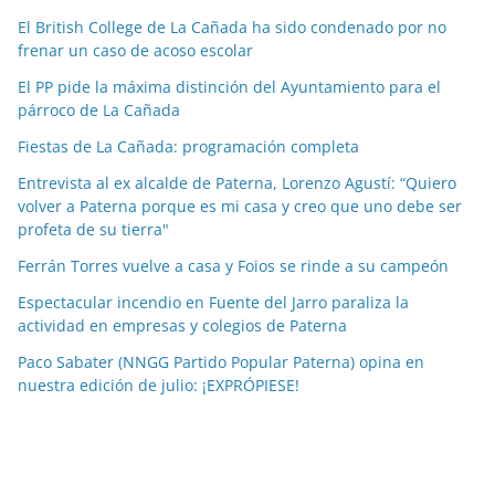
c
El British College de La Cañada ha sido condenado por no
i
frenar un caso de acoso escolar
a
El PP pide la máxima distinción del Ayuntamiento para el
s
párroco de La Cañada
p
o
Fiestas de La Cañada: programación completa
r
Entrevista al ex alcalde de Paterna, Lorenzo Agustí: “Quiero
m
volver a Paterna porque es mi casa y creo que uno debe ser
e
profeta de su tierra"
s
Ferrán Torres vuelve a casa y Foios se rinde a su campeón
e
Espectacular incendio en Fuente del Jarro paraliza la
s
actividad en empresas y colegios de Paterna
Paco Sabater (NNGG Partido Popular Paterna) opina en
nuestra edición de julio: ¡EXPRÓPIESE!