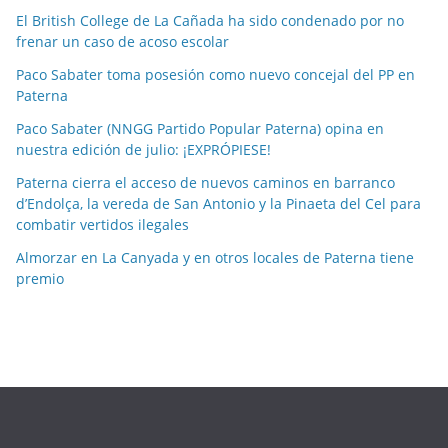
p
El British College de La Cañada ha sido condenado por no
o
frenar un caso de acoso escolar
r
Paco Sabater toma posesión como nuevo concejal del PP en
m
Paterna
e
Paco Sabater (NNGG Partido Popular Paterna) opina en
s
nuestra edición de julio: ¡EXPRÓPIESE!
e
Paterna cierra el acceso de nuevos caminos en barranco
s
d’Endolça, la vereda de San Antonio y la Pinaeta del Cel para
combatir vertidos ilegales
Almorzar en La Canyada y en otros locales de Paterna tiene
premio