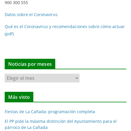
900 300 555
Datos sobre el Coronavirus
Qué es el Coronavirus y recomendaciones sobre cómo actuar
(pdf)
Noticias por meses
N
o
t
Más visto
i
c
Fiestas de La Cañada: programación completa
i
a
El PP pide la máxima distinción del Ayuntamiento para el
párroco de La Cañada
s