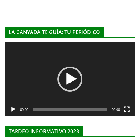
LA CANYADA TE GUÍA: TU PERIÓDICO
R
e
p
r
o
d
u
c
t
00:00
00:00
o
r
TARDEO INFORMATIVO 2023
d
e