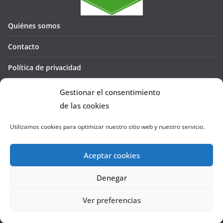
Quiénes somos
Contacto
Política de privacidad
Política de cookies (UE)
Gestionar el consentimiento
de las cookies
Utilizamos cookies para optimizar nuestro sitio web y nuestro servicio.
Aceptar cookies
Denegar
Copyright © 2026
La Cañada te GUÍA
. Todos los derechos
reservados.
Ver preferencias
Tema:
ColorMag
por ThemeGrill. Funciona con
WordPress
.