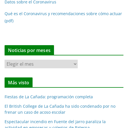
Datos sobre el Coronavirus
Qué es el Coronavirus y recomendaciones sobre cómo actuar
(pdf)
Noticias por meses
N
o
t
Más visto
i
c
Fiestas de La Cañada: programación completa
i
a
El British College de La Cañada ha sido condenado por no
frenar un caso de acoso escolar
s
p
Espectacular incendio en Fuente del Jarro paraliza la
o
actividad en empresas y colegios de Paterna