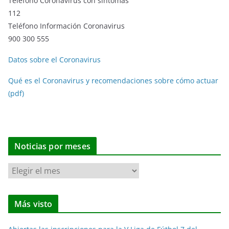
Teléfono Coronavirus con síntomas
112
Teléfono Información Coronavirus
900 300 555
Datos sobre el Coronavirus
Qué es el Coronavirus y recomendaciones sobre cómo actuar
(pdf)
Noticias por meses
N
o
t
Más visto
i
c