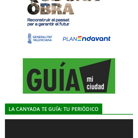
LA CANYADA TE GUÍA: TU PERIÓDICO
R
e