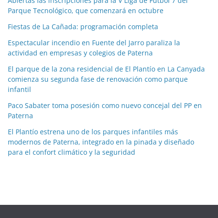
Abiertas las inscripciones para la V Liga de Fútbol 7 del
i
Parque Tecnológico, que comenzará en octubre
a
Fiestas de La Cañada: programación completa
s
p
Espectacular incendio en Fuente del Jarro paraliza la
o
actividad en empresas y colegios de Paterna
r
El parque de la zona residencial de El Plantío en La Canyada
m
comienza su segunda fase de renovación como parque
e
infantil
s
Paco Sabater toma posesión como nuevo concejal del PP en
e
Paterna
s
El Plantío estrena uno de los parques infantiles más
modernos de Paterna, integrado en la pinada y diseñado
para el confort climático y la seguridad