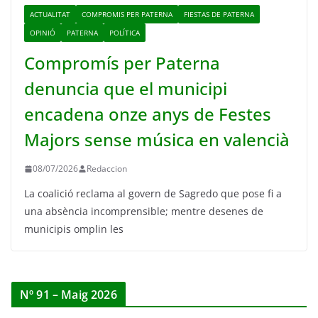
ACTUALITAT
COMPROMIS PER PATERNA
FIESTAS DE PATERNA
OPINIÓ
PATERNA
POLÍTICA
Compromís per Paterna
denuncia que el municipi
encadena onze anys de Festes
Majors sense música en valencià
08/07/2026
Redaccion
La coalició reclama al govern de Sagredo que pose fi a
una absència incomprensible; mentre desenes de
municipis omplin les
Nº 91 – Maig 2026