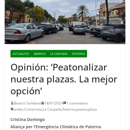
ACTUALITAT
BARRIOS
LA CANYADA
PATERNA
Opinión: ‘Peatonalizar
nuestra plazas. La mejor
opción’
Beatriz Sambeat
18/01/2024
1 comentario
andar
,
Comercios
,
La Canyada
,
Paterna
,
peaton
,
plaza
Cristina Domingo
Aliança per l’Emergència Climàtica de Paterna