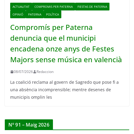
ACTUALITAT
COMPROMIS PER PATERNA
FIESTAS DE PATERNA
OPINIÓ
PATERNA
POLÍTICA
Compromís per Paterna
denuncia que el municipi
encadena onze anys de Festes
Majors sense música en valencià
08/07/2026
Redaccion
La coalició reclama al govern de Sagredo que pose fi a
una absència incomprensible; mentre desenes de
municipis omplin les
Nº 91 – Maig 2026