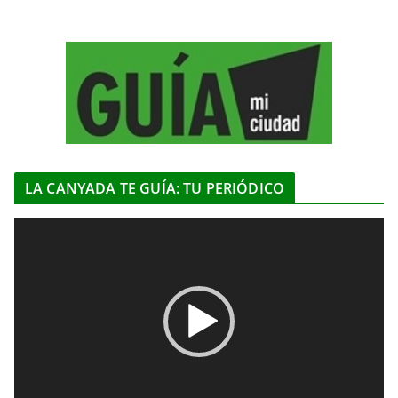
LA CANYADA TE GUÍA: TU PERIÓDICO
R
e
p
r
o
d
u
c