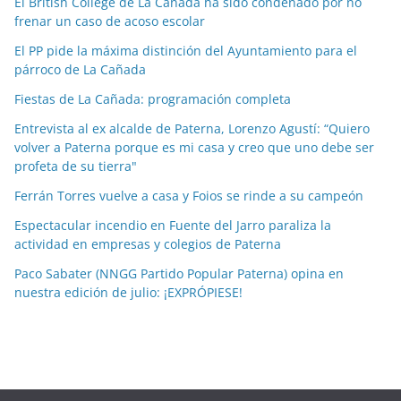
El British College de La Cañada ha sido condenado por no
i
frenar un caso de acoso escolar
a
El PP pide la máxima distinción del Ayuntamiento para el
s
párroco de La Cañada
p
o
Fiestas de La Cañada: programación completa
r
Entrevista al ex alcalde de Paterna, Lorenzo Agustí: “Quiero
m
volver a Paterna porque es mi casa y creo que uno debe ser
e
profeta de su tierra"
s
Ferrán Torres vuelve a casa y Foios se rinde a su campeón
e
Espectacular incendio en Fuente del Jarro paraliza la
s
actividad en empresas y colegios de Paterna
Paco Sabater (NNGG Partido Popular Paterna) opina en
nuestra edición de julio: ¡EXPRÓPIESE!