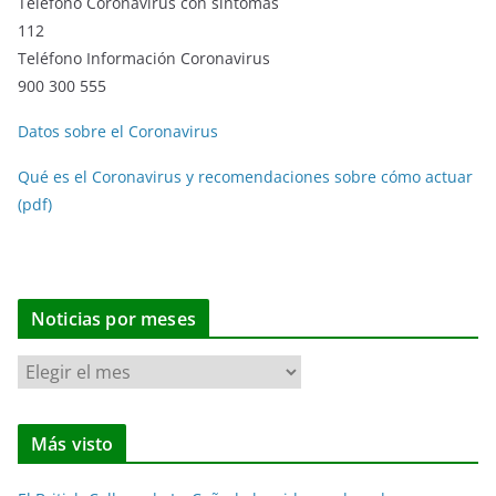
Teléfono Coronavirus con síntomas
112
Teléfono Información Coronavirus
900 300 555
Datos sobre el Coronavirus
Qué es el Coronavirus y recomendaciones sobre cómo actuar
(pdf)
Noticias por meses
N
o
t
Más visto
i
c