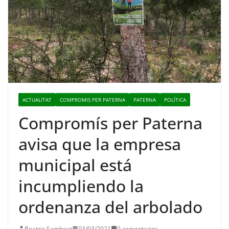
ACTUALITAT
COMPROMIS PER PATERNA
PATERNA
POLÍTICA
Compromís per Paterna
avisa que la empresa
municipal está
incumpliendo la
ordenanza del arbolado
Beatriz Sambeat
03/03/2021
0 comentarios