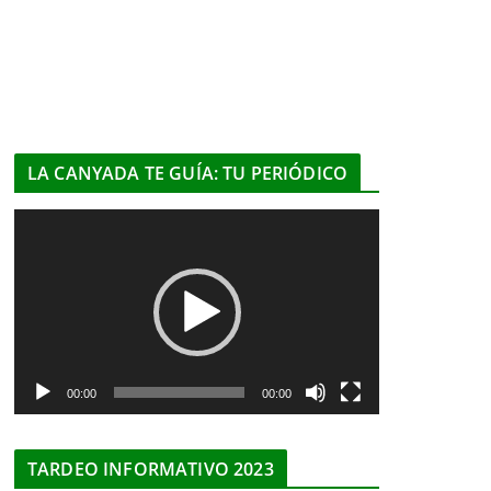
LA CANYADA TE GUÍA: TU PERIÓDICO
R
e
p
r
o
d
u
00:00
00:00
c
t
TARDEO INFORMATIVO 2023
o