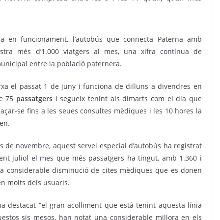
 en funcionament, l’autobús que connecta Paterna amb
stra més d’1.000 viatgers al mes, una xifra contínua de
municipal entre la població paternera.
rxa el passat 1 de juny i funciona de dilluns a divendres en
de 75
passatgers
i segueix tenint als dimarts com el dia que
çar-se fins a les seues consultes mèdiques i les 10 hores la
zen.
s de novembre, aquest servei especial d’autobús ha registrat
nt juliol el mes que més passatgers ha tingut, amb 1.360 i
la considerable disminució de cites mèdiques que es donen
n molts dels usuaris.
a destacat “el gran acolliment que està tenint aquesta línia
uestos sis mesos, han notat una considerable millora en els