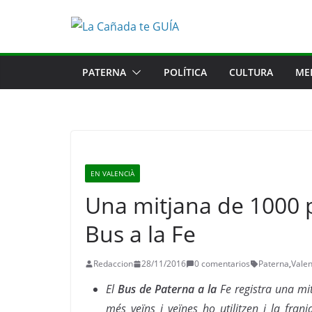
Saltar
al
contenido
PATERNA
POLÍTICA
CULTURA
ME
EN VALENCIÀ
Una mitjana de 1000 p
Bus a la Fe
Redaccion
28/11/2016
0 comentarios
Paterna
,
Valen
El
Bus de Paterna a la
Fe registra una mi
més veïns i veïnes ho utilitzen i la fra