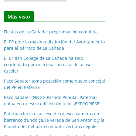
o
t
Más visto
i
c
Fiestas de La Cañada: programación completa
i
a
El PP pide la máxima distinción del Ayuntamiento
para el párroco de La Cañada
s
p
El British College de La Cañada ha sido
o
condenado por no frenar un caso de acoso
escolar
r
m
Paco Sabater toma posesión como nuevo concejal
e
del PP en Paterna
s
Paco Sabater (NNGG Partido Popular Paterna)
e
opina en nuestra edición de julio: ¡EXPRÓPIESE!
s
Paterna cierra el acceso de nuevos caminos en
barranco d’Endolça, la vereda de San Antonio y la
Pinaeta del Cel para combatir vertidos ilegales