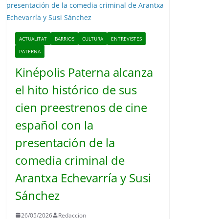
o
ACTUALITAT
BARRIOS
CULTURA
ENTREVISTES
PATERNA
Kinépolis Paterna alcanza
el hito histórico de sus
cien preestrenos de cine
español con la
presentación de la
comedia criminal de
Arantxa Echevarría y Susi
Sánchez
26/05/2026
Redaccion