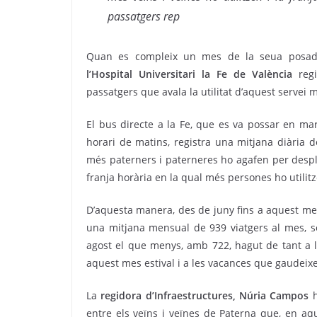
passatgers rep
Quan es compleix un mes de la seua posada
l’Hospital Universitari la Fe de València
regi
passatgers que avala la utilitat d’aquest servei 
El bus directe a la Fe, que es va possar en ma
horari de matins, registra una mitjana diària 
més paterners i paterneres ho agafen per despla
franja horària en la qual més persones ho utilit
D’aquesta manera, des de juny fins a aquest me
una mitjana mensual de 939 viatgers al mes, se
agost el que menys, amb 722, hagut de tant a 
aquest mes estival i a les vacances que gaudeixe
La
regidora d’Infraestructures, Núria Campos
h
entre els veïns i veïnes de Paterna que, en aq