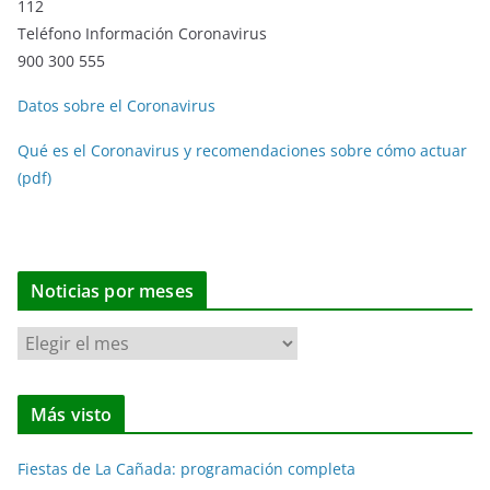
112
Teléfono Información Coronavirus
900 300 555
Datos sobre el Coronavirus
Qué es el Coronavirus y recomendaciones sobre cómo actuar
(pdf)
Noticias por meses
N
o
t
Más visto
i
c
Fiestas de La Cañada: programación completa
i