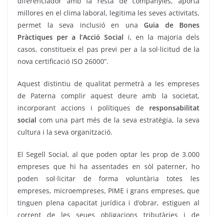
diferenciador amb la resta de companyies, aporta
millores en el clima laboral, legitima les seves activitats,
permet la seva inclusió en una
Guia de Bones
Pràctiques per a l’Acció Social
i, en la majoria dels
casos, constitueix el pas previ per a la sol·licitud de la
nova certificació ISO 26000”.
Aquest distintiu de qualitat permetrà a les empreses
de Paterna complir aquest deure amb la societat,
incorporant accions i polítiques de
responsabilitat
social
com una part més de la seva estratègia, la seva
cultura i la seva organització.
El Segell Social, al que poden optar les prop de 3.000
empreses que hi ha assentades en sòl paterner, ho
poden sol·licitar de forma voluntària totes les
empreses, microempreses, PIME i grans empreses, que
tinguen plena capacitat jurídica i d’obrar, estiguen al
corrent de les seues obligacions tributàries i de