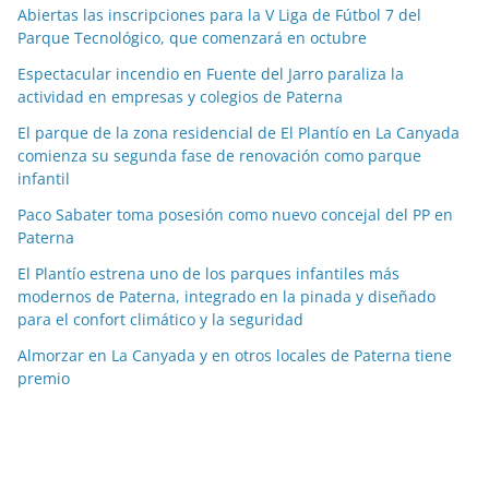
a
Abiertas las inscripciones para la V Liga de Fútbol 7 del
Parque Tecnológico, que comenzará en octubre
s
p
Espectacular incendio en Fuente del Jarro paraliza la
o
actividad en empresas y colegios de Paterna
r
El parque de la zona residencial de El Plantío en La Canyada
m
comienza su segunda fase de renovación como parque
e
infantil
s
Paco Sabater toma posesión como nuevo concejal del PP en
e
Paterna
s
El Plantío estrena uno de los parques infantiles más
modernos de Paterna, integrado en la pinada y diseñado
para el confort climático y la seguridad
Almorzar en La Canyada y en otros locales de Paterna tiene
premio