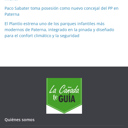
s
Paco Sabater toma posesión como nuevo concejal del PP en
e
Paterna
s
El Plantío estrena uno de los parques infantiles más
modernos de Paterna, integrado en la pinada y diseñado
para el confort climático y la seguridad
Quiénes somos