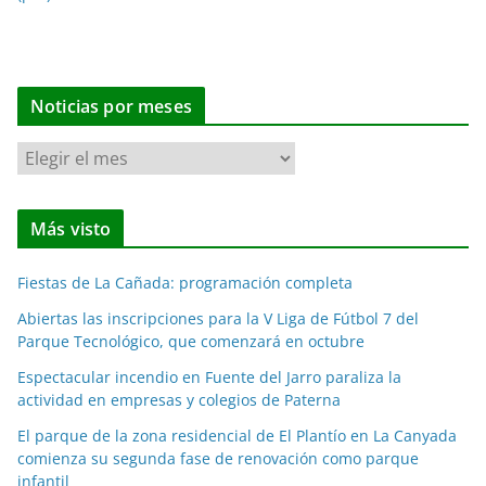
Noticias por meses
N
o
t
Más visto
i
c
Fiestas de La Cañada: programación completa
i
a
Abiertas las inscripciones para la V Liga de Fútbol 7 del
Parque Tecnológico, que comenzará en octubre
s
p
Espectacular incendio en Fuente del Jarro paraliza la
o
actividad en empresas y colegios de Paterna
r
El parque de la zona residencial de El Plantío en La Canyada
m
comienza su segunda fase de renovación como parque
e
infantil