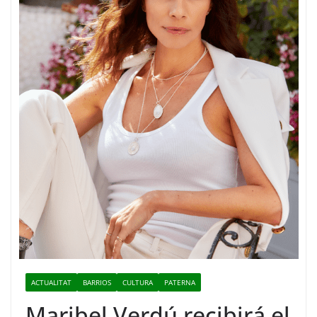
ACTUALITAT
BARRIOS
CULTURA
PATERNA
Maribel Verdú recibirá el