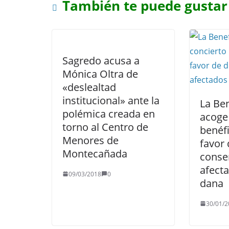
También te puede gustar
Sagredo acusa a
Mónica Oltra de
«deslealtad
institucional» ante la
La Be
polémica creada en
acoge
torno al Centro de
benéf
Menores de
favor
Montecañada
conse
afecta
09/03/2018
0
dana
30/01/2