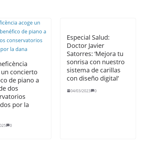
Especial Salud:
Doctor Javier
Satorres: ‘Mejora tu
sonrisa con nuestro
neficència
sistema de carillas
 un concierto
con diseño digital’
ico de piano a
 de dos
04/03/2023
0
rvatorios
dos por la
025
0