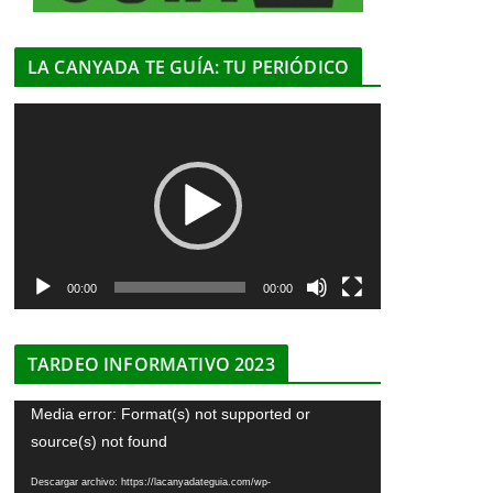
LA CANYADA TE GUÍA: TU PERIÓDICO
R
e
p
r
o
d
u
00:00
00:00
c
t
TARDEO INFORMATIVO 2023
o
r
R
Media error: Format(s) not supported or
d
e
source(s) not found
e
p
v
Descargar archivo: https://lacanyadateguia.com/wp-