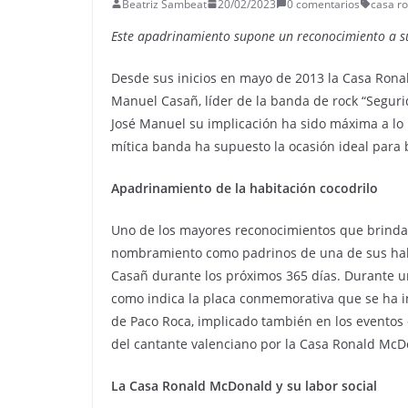
Beatriz Sambeat
20/02/2023
0 comentarios
casa r
Este apadrinamiento supone un reconocimiento a s
Desde sus inicios en mayo de 2013 la Casa Rona
Manuel Casañ, líder de la banda de rock “Segur
José Manuel su implicación ha sido máxima a lo l
mítica banda ha supuesto la ocasión ideal para 
Apadrinamiento de la habitación cocodrilo
Uno de los mayores reconocimientos que brinda
nombramiento como padrinos de una de sus habit
Casañ durante los próximos 365 días. Durante un
como indica la placa conmemorativa que se ha i
de Paco Roca, implicado también en los eventos 
del cantante valenciano por la Casa Ronald McD
La Casa Ronald McDonald y su labor social