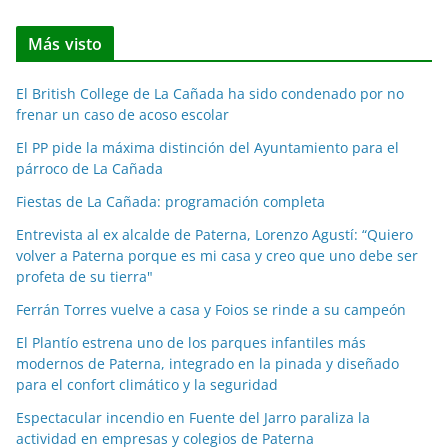
o
t
Más visto
i
c
El British College de La Cañada ha sido condenado por no
i
frenar un caso de acoso escolar
a
El PP pide la máxima distinción del Ayuntamiento para el
s
párroco de La Cañada
p
o
Fiestas de La Cañada: programación completa
r
Entrevista al ex alcalde de Paterna, Lorenzo Agustí: “Quiero
m
volver a Paterna porque es mi casa y creo que uno debe ser
e
profeta de su tierra"
s
Ferrán Torres vuelve a casa y Foios se rinde a su campeón
e
El Plantío estrena uno de los parques infantiles más
s
modernos de Paterna, integrado en la pinada y diseñado
para el confort climático y la seguridad
Espectacular incendio en Fuente del Jarro paraliza la
actividad en empresas y colegios de Paterna