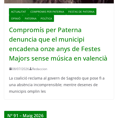
ACTUALITAT
COMPROMIS PER PATERNA
FIESTAS DE PATERNA
OPINIÓ
PATERNA
POLÍTICA
Compromís per Paterna
denuncia que el municipi
encadena onze anys de Festes
Majors sense música en valencià
08/07/2026
Redaccion
La coalició reclama al govern de Sagredo que pose fi a
una absència incomprensible; mentre desenes de
municipis omplin les
Nº 91 – Maig 2026