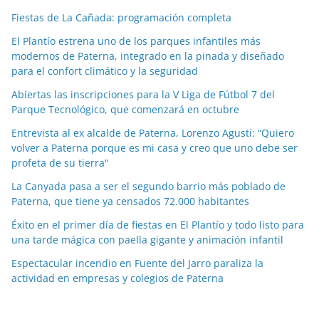
c
Fiestas de La Cañada: programación completa
i
a
El Plantío estrena uno de los parques infantiles más
modernos de Paterna, integrado en la pinada y diseñado
s
para el confort climático y la seguridad
p
o
Abiertas las inscripciones para la V Liga de Fútbol 7 del
Parque Tecnológico, que comenzará en octubre
r
m
Entrevista al ex alcalde de Paterna, Lorenzo Agustí: “Quiero
e
volver a Paterna porque es mi casa y creo que uno debe ser
profeta de su tierra"
s
e
La Canyada pasa a ser el segundo barrio más poblado de
s
Paterna, que tiene ya censados 72.000 habitantes
Éxito en el primer día de fiestas en El Plantío y todo listo para
una tarde mágica con paella gigante y animación infantil
Espectacular incendio en Fuente del Jarro paraliza la
actividad en empresas y colegios de Paterna