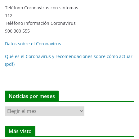
Teléfono Coronavirus con síntomas
112
Teléfono Información Coronavirus
900 300 555
Datos sobre el Coronavirus
Qué es el Coronavirus y recomendaciones sobre cómo actuar
(pdf)
Noticias por meses
N
o
t
Más visto
i