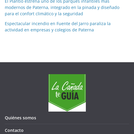
El Plantío estrena uno de los parques infantiles más
s
modernos de Paterna, integrado en la pinada y diseñado
para el confort climático y la seguridad
Espectacular incendio en Fuente del Jarro paraliza la
actividad en empresas y colegios de Paterna
Quiénes somos
Contacto