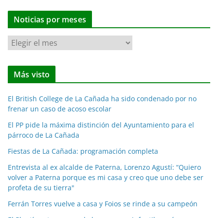
Noticias por meses
N
o
t
Más visto
i
c
El British College de La Cañada ha sido condenado por no
i
frenar un caso de acoso escolar
a
El PP pide la máxima distinción del Ayuntamiento para el
s
párroco de La Cañada
p
o
Fiestas de La Cañada: programación completa
r
Entrevista al ex alcalde de Paterna, Lorenzo Agustí: “Quiero
m
volver a Paterna porque es mi casa y creo que uno debe ser
e
profeta de su tierra"
s
Ferrán Torres vuelve a casa y Foios se rinde a su campeón
e