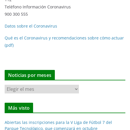
Teléfono Información Coronavirus
900 300 555
Datos sobre el Coronavirus
Qué es el Coronavirus y recomendaciones sobre cómo actuar
(pdf)
Noticias por meses
N
o
t
Más visto
i
c
Abiertas las inscripciones para la V Liga de Fútbol 7 del
i
Parque Tecnológico, que comenzará en octubre