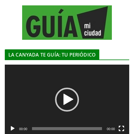
LA CANYADA TE GUÍA: TU PERIÓDICO
R
e
p
r
o
d
u
c
t
00:00
00:00