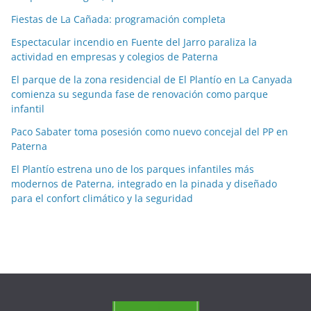
a
Fiestas de La Cañada: programación completa
s
p
Espectacular incendio en Fuente del Jarro paraliza la
o
actividad en empresas y colegios de Paterna
r
El parque de la zona residencial de El Plantío en La Canyada
m
comienza su segunda fase de renovación como parque
e
infantil
s
Paco Sabater toma posesión como nuevo concejal del PP en
e
Paterna
s
El Plantío estrena uno de los parques infantiles más
modernos de Paterna, integrado en la pinada y diseñado
para el confort climático y la seguridad