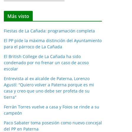
o
t
Más visto
i
c
Fiestas de La Cañada: programación completa
i
a
El PP pide la máxima distinción del Ayuntamiento
para el párroco de La Cañada
s
p
El British College de La Cañada ha sido
o
condenado por no frenar un caso de acoso
escolar
r
m
Entrevista al ex alcalde de Paterna, Lorenzo
e
Agustí: “Quiero volver a Paterna porque es mi
casa y creo que uno debe ser profeta de su
s
tierra"
e
s
Ferrán Torres vuelve a casa y Foios se rinde a su
campeón
Paco Sabater toma posesión como nuevo concejal
del PP en Paterna