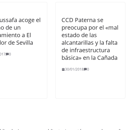
ussafa acoge el
CCD Paterna se
no de un
preocupa por el «mal
amiento a El
estado de las
or de Sevilla
alcantarillas y la falta
de infraestructura
017
0
básica» en la Cañada
30/01/2018
0