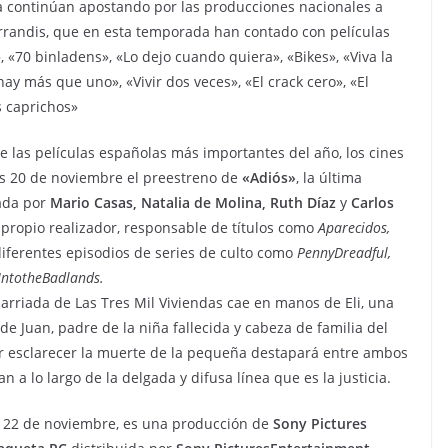
na continúan apostando por las producciones nacionales a
Ferrandis, que en esta temporada han contado con películas
 «70 binladens», «Lo dejo cuando quiera», «Bikes», «Viva la
ay más que uno», «Vivir dos veces», «El crack cero», «El
s caprichos»
 las películas españolas más importantes del año, los cines
es 20 de noviembre el preestreno de
«Adiós»
, la última
ada por
Mario Casas, Natalia de Molina, Ruth Díaz
y
Carlos
 propio realizador, responsable de títulos como
Aparecidos,
diferentes episodios de series de culto como
PennyDreadful,
IntotheBadlands.
barriada de Las Tres Mil Viviendas cae en manos de Eli, una
de Juan, padre de la niña fallecida y cabeza de familia del
por esclarecer la muerte de la pequeña destapará entre ambos
 a lo largo de la delgada y difusa línea que es la justicia.
nes 22 de noviembre, es una producción de
Sony Pictures