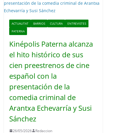
o
ACTUALITAT
BARRIOS
CULTURA
ENTREVISTES
PATERNA
Kinépolis Paterna alcanza
el hito histórico de sus
cien preestrenos de cine
español con la
presentación de la
comedia criminal de
Arantxa Echevarría y Susi
Sánchez
26/05/2026
Redaccion