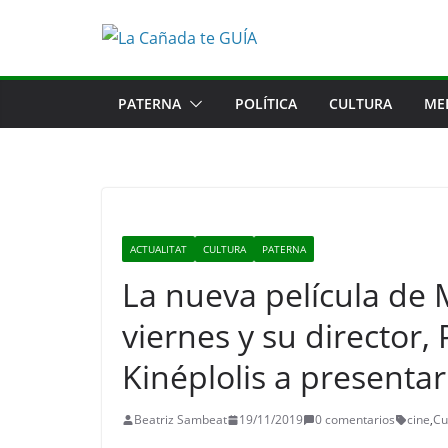
Saltar
al
contenido
PATERNA
POLÍTICA
CULTURA
ME
ACTUALITAT
CULTURA
PATERNA
La nueva película de 
viernes y su director,
Kinéplolis a presentar
Beatriz Sambeat
19/11/2019
0 comentarios
cine
,
Cu