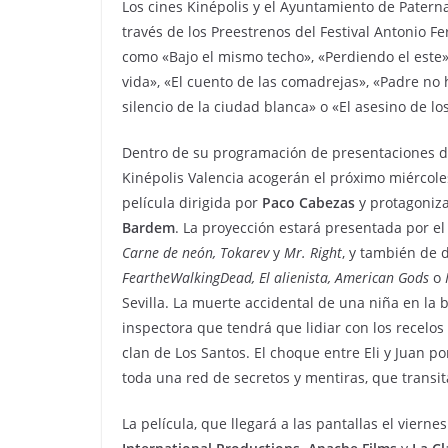
Los cines Kinépolis y el Ayuntamiento de Pater
través de los Preestrenos del Festival Antonio 
como «Bajo el mismo techo», «Perdiendo el este»,
vida», «El cuento de las comadrejas», «Padre no h
silencio de la ciudad blanca» o «El asesino de lo
Dentro de su programación de presentaciones de
Kinépolis Valencia acogerán el próximo miércol
película dirigida por
Paco Cabezas
y protagoniz
Bardem
. La proyección estará presentada por el
Carne de neón, Tokarev
y
Mr. Right
, y también de 
FeartheWalkingDead, El alienista, American Gods
o
Sevilla. La muerte accidental de una niña en la 
inspectora que tendrá que lidiar con los recelos 
clan de Los Santos. El choque entre Eli y Juan 
toda una red de secretos y mentiras, que transitan
La película, que llegará a las pantallas el vier