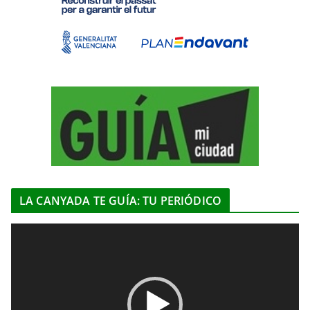
LA CANYADA TE GUÍA: TU PERIÓDICO
R
e
p
r
o