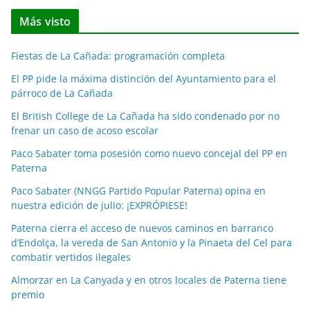
t
Más visto
i
c
Fiestas de La Cañada: programación completa
i
a
El PP pide la máxima distinción del Ayuntamiento para el
párroco de La Cañada
s
p
El British College de La Cañada ha sido condenado por no
o
frenar un caso de acoso escolar
r
Paco Sabater toma posesión como nuevo concejal del PP en
m
Paterna
e
Paco Sabater (NNGG Partido Popular Paterna) opina en
s
nuestra edición de julio: ¡EXPRÓPIESE!
e
Paterna cierra el acceso de nuevos caminos en barranco
s
d’Endolça, la vereda de San Antonio y la Pinaeta del Cel para
combatir vertidos ilegales
Almorzar en La Canyada y en otros locales de Paterna tiene
premio