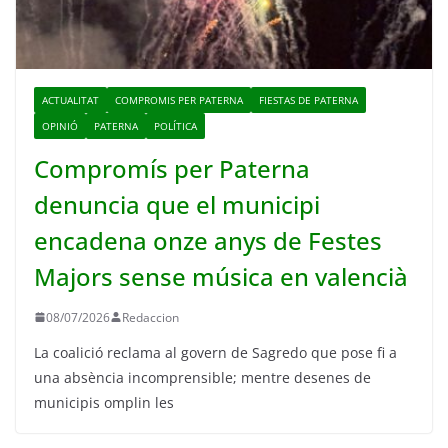
ACTUALITAT
COMPROMIS PER PATERNA
FIESTAS DE PATERNA
OPINIÓ
PATERNA
POLÍTICA
Compromís per Paterna
denuncia que el municipi
encadena onze anys de Festes
Majors sense música en valencià
08/07/2026
Redaccion
La coalició reclama al govern de Sagredo que pose fi a
una absència incomprensible; mentre desenes de
municipis omplin les