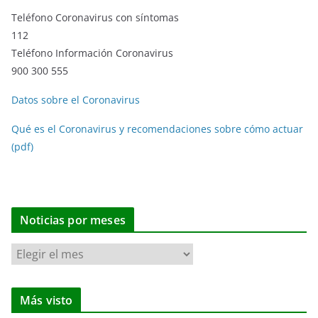
Teléfono Coronavirus con síntomas
112
Teléfono Información Coronavirus
900 300 555
Datos sobre el Coronavirus
Qué es el Coronavirus y recomendaciones sobre cómo actuar
(pdf)
Noticias por meses
N
o
t
Más visto
i