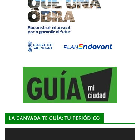
LA CANYADA TE GUÍA: TU PERIÓDICO
R
e