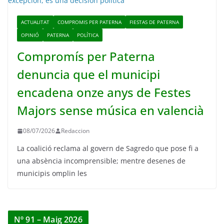
ACTUALITAT
COMPROMIS PER PATERNA
FIESTAS DE PATERNA
OPINIÓ
PATERNA
POLÍTICA
Compromís per Paterna
denuncia que el municipi
encadena onze anys de Festes
Majors sense música en valencià
08/07/2026
Redaccion
La coalició reclama al govern de Sagredo que pose fi a
una absència incomprensible; mentre desenes de
municipis omplin les
Nº 91 – Maig 2026