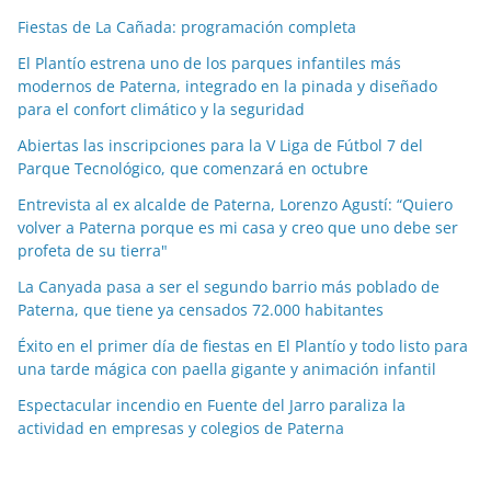
c
Fiestas de La Cañada: programación completa
i
a
El Plantío estrena uno de los parques infantiles más
modernos de Paterna, integrado en la pinada y diseñado
s
para el confort climático y la seguridad
p
o
Abiertas las inscripciones para la V Liga de Fútbol 7 del
Parque Tecnológico, que comenzará en octubre
r
m
Entrevista al ex alcalde de Paterna, Lorenzo Agustí: “Quiero
e
volver a Paterna porque es mi casa y creo que uno debe ser
profeta de su tierra"
s
e
La Canyada pasa a ser el segundo barrio más poblado de
s
Paterna, que tiene ya censados 72.000 habitantes
Éxito en el primer día de fiestas en El Plantío y todo listo para
una tarde mágica con paella gigante y animación infantil
Espectacular incendio en Fuente del Jarro paraliza la
actividad en empresas y colegios de Paterna