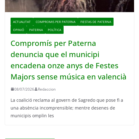
ACTUALITAT
COMPROMIS PER PATERNA
FIESTAS DE PATERNA
OPINIÓ
PATERNA
POLÍTICA
Compromís per Paterna
denuncia que el municipi
encadena onze anys de Festes
Majors sense música en valencià
08/07/2026
Redaccion
La coalició reclama al govern de Sagredo que pose fi a
una absència incomprensible; mentre desenes de
municipis omplin les