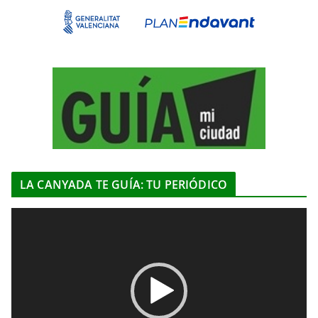
LA CANYADA TE GUÍA: TU PERIÓDICO
R
e
p
r
o
d