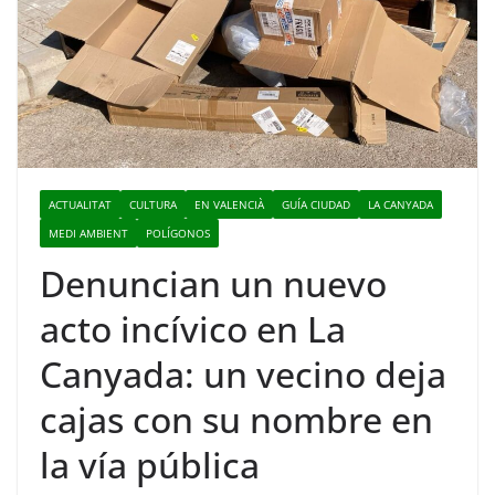
ACTUALITAT
CULTURA
EN VALENCIÀ
GUÍA CIUDAD
LA CANYADA
MEDI AMBIENT
POLÍGONOS
Denuncian un nuevo
acto incívico en La
Canyada: un vecino deja
cajas con su nombre en
la vía pública