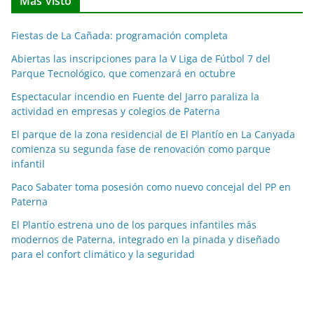
Más visto
i
c
Fiestas de La Cañada: programación completa
i
a
Abiertas las inscripciones para la V Liga de Fútbol 7 del
Parque Tecnológico, que comenzará en octubre
s
p
Espectacular incendio en Fuente del Jarro paraliza la
o
actividad en empresas y colegios de Paterna
r
El parque de la zona residencial de El Plantío en La Canyada
m
comienza su segunda fase de renovación como parque
e
infantil
s
Paco Sabater toma posesión como nuevo concejal del PP en
e
Paterna
s
El Plantío estrena uno de los parques infantiles más
modernos de Paterna, integrado en la pinada y diseñado
para el confort climático y la seguridad