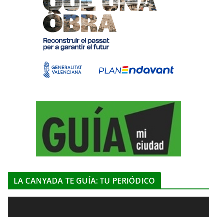
LA CANYADA TE GUÍA: TU PERIÓDICO
R
e