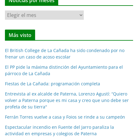
Noticias por meses
N
o
t
Más visto
i
c
El British College de La Cañada ha sido condenado por no
i
frenar un caso de acoso escolar
a
El PP pide la máxima distinción del Ayuntamiento para el
s
párroco de La Cañada
p
o
Fiestas de La Cañada: programación completa
r
Entrevista al ex alcalde de Paterna, Lorenzo Agustí: “Quiero
m
volver a Paterna porque es mi casa y creo que uno debe ser
e
profeta de su tierra"
s
Ferrán Torres vuelve a casa y Foios se rinde a su campeón
e
Espectacular incendio en Fuente del Jarro paraliza la
s
actividad en empresas y colegios de Paterna