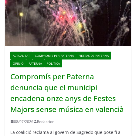
ACTUALITAT
COMPROMIS PER PATERNA
FIESTAS DE PATERNA
OPINIÓ
PATERNA
POLÍTICA
Compromís per Paterna
denuncia que el municipi
encadena onze anys de Festes
Majors sense música en valencià
08/07/2026
Redaccion
La coalició reclama al govern de Sagredo que pose fi a