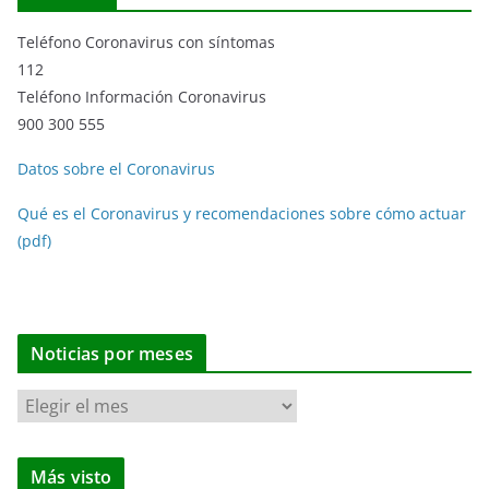
Teléfono Coronavirus con síntomas
112
Teléfono Información Coronavirus
900 300 555
Datos sobre el Coronavirus
Qué es el Coronavirus y recomendaciones sobre cómo actuar
(pdf)
Noticias por meses
N
o
t
Más visto
i