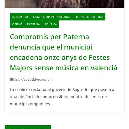
ACTUALITAT
COMPROMIS PER PATERNA
FIESTAS DE PATERNA
OPINIÓ
PATERNA
POLÍTICA
Compromís per Paterna
denuncia que el municipi
encadena onze anys de Festes
Majors sense música en valencià
08/07/2026
Redaccion
La coalició reclama al govern de Sagredo que pose fi a
una absència incomprensible; mentre desenes de
municipis omplin les