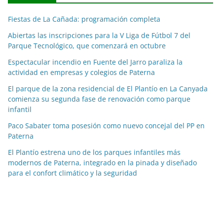
c
Fiestas de La Cañada: programación completa
i
a
Abiertas las inscripciones para la V Liga de Fútbol 7 del
Parque Tecnológico, que comenzará en octubre
s
p
Espectacular incendio en Fuente del Jarro paraliza la
o
actividad en empresas y colegios de Paterna
r
El parque de la zona residencial de El Plantío en La Canyada
m
comienza su segunda fase de renovación como parque
e
infantil
s
Paco Sabater toma posesión como nuevo concejal del PP en
e
Paterna
s
El Plantío estrena uno de los parques infantiles más
modernos de Paterna, integrado en la pinada y diseñado
para el confort climático y la seguridad