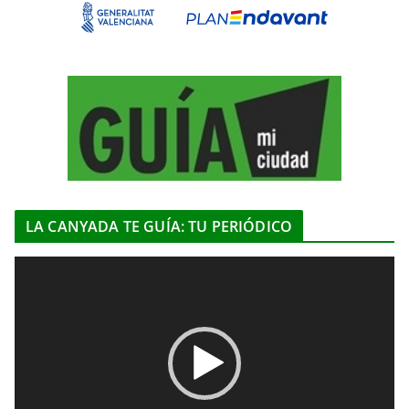
LA CANYADA TE GUÍA: TU PERIÓDICO
R
e
p
r
o
d
u