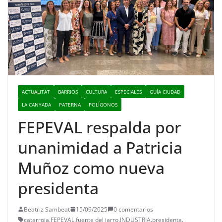
ACTUALITAT
BARRIOS
CULTURA
ESPECIALES
GUÍA CIUDAD
LA CANYADA
PATERNA
POLÍGONOS
FEPEVAL respalda por
unanimidad a Patricia
Muñoz como nueva
presidenta
Beatriz Sambeat
15/09/2025
0 comentarios
catarroja
,
FEPEVAL
,
fuente del jarro
,
INDUSTRIA
,
presidenta
,