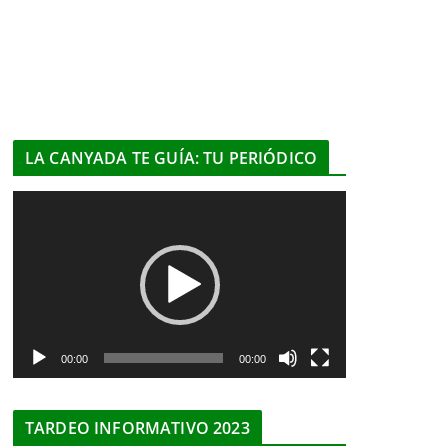
LA CANYADA TE GUÍA: TU PERIÓDICO
R
e
p
r
o
d
u
00:00
00:00
c
t
TARDEO INFORMATIVO 2023
o