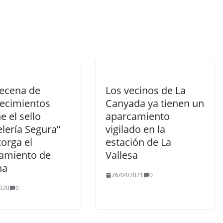
ecena de
Los vecinos de La
lecimientos
Canyada ya tienen un
e el sello
aparcamiento
lería Segura”
vigilado en la
orga el
estación de La
amiento de
Vallesa
na
26/04/2021
0
020
0