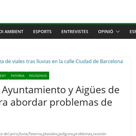
DI AMBIENT
ESPORTS
ENTREVISTES
OPINIÓ
ES
IENT
PATERNA
POLÍGONOS
, Ayuntamiento y Aigües de
ra abordar problemas de
e del jarro
,
lluvia
,
Paterna
,
pluviales
,
polígono
,
problemas
,
reunión