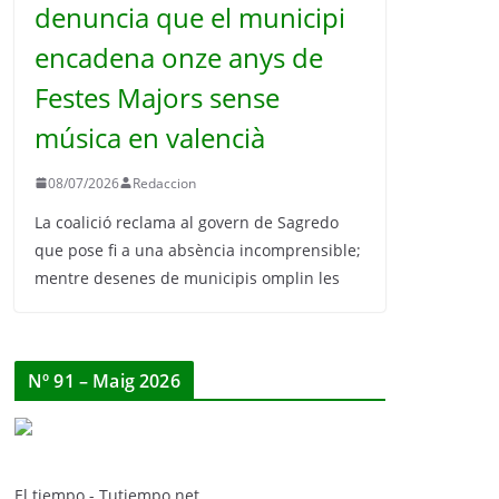
denuncia que el municipi
encadena onze anys de
Festes Majors sense
música en valencià
08/07/2026
Redaccion
La coalició reclama al govern de Sagredo
que pose fi a una absència incomprensible;
mentre desenes de municipis omplin les
Nº 91 – Maig 2026
El tiempo - Tutiempo.net