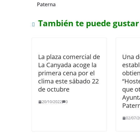
Paterna
También te puede gustar
La plaza comercial de
Una d
La Canyada acoge la
estab
primera cena por el
obtien
clima este sábado 22
“Hoste
de octubre
que ot
Ayunt
20/10/2022
0
Pater
02/07/2