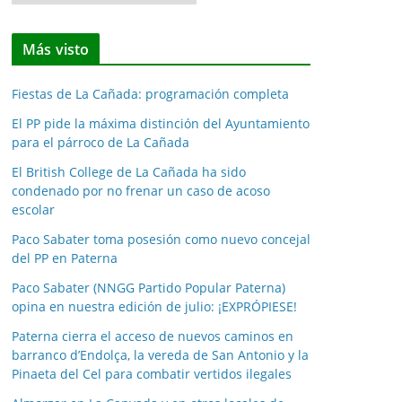
o
t
Más visto
i
c
Fiestas de La Cañada: programación completa
i
a
El PP pide la máxima distinción del Ayuntamiento
para el párroco de La Cañada
s
p
El British College de La Cañada ha sido
o
condenado por no frenar un caso de acoso
escolar
r
m
Paco Sabater toma posesión como nuevo concejal
e
del PP en Paterna
s
Paco Sabater (NNGG Partido Popular Paterna)
e
opina en nuestra edición de julio: ¡EXPRÓPIESE!
s
Paterna cierra el acceso de nuevos caminos en
barranco d’Endolça, la vereda de San Antonio y la
Pinaeta del Cel para combatir vertidos ilegales