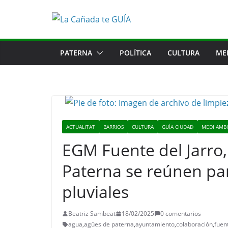
Saltar
al
contenido
PATERNA
POLÍTICA
CULTURA
ME
ACTUALITAT
BARRIOS
CULTURA
GUÍA CIUDAD
MEDI AMB
EGM Fuente del Jarro
Paterna se reúnen pa
pluviales
Beatriz Sambeat
18/02/2025
0 comentarios
agua
,
agües de paterna
,
ayuntamiento
,
colaboración
,
fuent