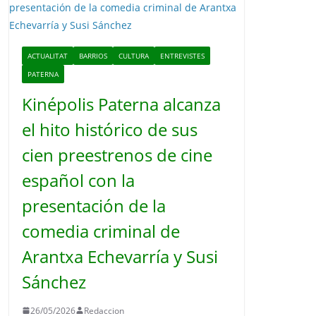
o
ACTUALITAT
BARRIOS
CULTURA
ENTREVISTES
PATERNA
Kinépolis Paterna alcanza
el hito histórico de sus
cien preestrenos de cine
español con la
presentación de la
comedia criminal de
Arantxa Echevarría y Susi
Sánchez
26/05/2026
Redaccion