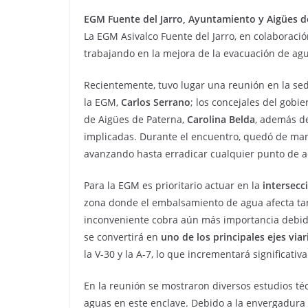
EGM Fuente del Jarro, Ayuntamiento y Aigües d
La EGM Asivalco Fuente del Jarro, en colaboraci
trabajando en la mejora de la evacuación de agua
Recientemente, tuvo lugar una reunión en la sed
la EGM,
Carlos Serrano
; los concejales del gobi
de Aigües de Paterna,
Carolina Belda
, además de
implicadas. Durante el encuentro, quedó de mani
avanzando hasta erradicar cualquier punto de a
Para la EGM es prioritario actuar en la
intersecc
zona donde el embalsamiento de agua afecta tan
inconveniente cobra aún más importancia debido
se convertirá en
uno de los principales ejes via
la V-30 y la A-7, lo que incrementará significativ
En la reunión se mostraron diversos estudios té
aguas en este enclave. Debido a la envergadura 